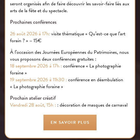
seront organisés afin de faire découvrir les savoir-faire liés aux
Votre événement à Paris dans un lieu de
arts de la fête et du spectacle.
culture et de spectacle dédié au
rêve
et à
Prochaines conférences
la
convivialité
.
26 août 2026 à 17h:
visite thématique « Qu’est-ce que l’art
forain ? » – 15€
À l’occasion des Journées Européennes du Patrimoines, nous
vous proposons deux conférences gratuites :
18 septembre 2026 à 17h :
conférence « La photographie
foraine »
19 septembre 2026 à 11h30 :
conférence en déambulation
« La photographie foraine »
Prochain atelier créatif
Vendredi 28 août, 15h :
: décoration de masques de carnaval
EN SAVOIR PLUS