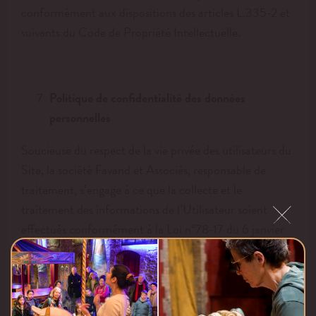
conformément aux dispositions des articles L.335-2 et
suivants du Code de Propriété Intellectuelle.
Politique de confidentialité des données
personnelles
Soucieuse du respect de la vie privée des utilisateurs du
Site, la société Favand et Associés, responsable de
traitement, s’engage à ce que la collecte et le
traitement des informations de l’Utilisateur soient
effectués conformément à la Loi n°78-17 du 6 janvier
1978 relative à l’informatique, aux fichiers et aux
libertés (ci-après « Loi Informatique et Libertés »), puis
au Règlement Général sur la Protection des Données
n°2016/679 du 27 avril 2016 (ci-après RGPD).