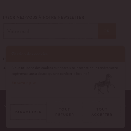
INSCRIVEZ-VOUS À NOTRE NEWSLETTER
OK
Gestion des cookies
UN ÉVÉNEMENT, UNE QUESTION ?
+33 (0)1 43 40 16 22
Nous utilisons des cookies sur notre site internet pour rendre votre
expérience aussi douce qu’une confiserie foraine !
En savoir plus
EQUIPE
NOS ENGAGEMENTS
FAQ
MENTIONS LÉGALES
53 AVENUE DES TERROIRS DE FRANCE, 75012 PARIS | FRANCE
TOUT
TOUT
PARAMÉTRER
REFUSER
ACCEPTER
CONTACTEZ-NOUS