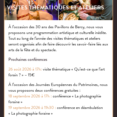
VISITES THÉMATIQUES ET ATELIERS
Les informations nominatives demandées à l’utilisateur
sont nécessaires au traitement de de sa demande ou
bien à la prestation de vente de billets en ligne et sont
À l’occasion des 30 ans des Pavillons de Bercy, nous vous
destinées exclusivement aux Pavillons de Bercy.
proposons une programmation artistique et culturelle inédite.
Tout au long de l’année des visites thématiques et ateliers
7.1 – Données collectées
seront organisés afin de faire découvrir les savoir-faire liés aux
arts de la fête et du spectacle.
Ces données sont collectées directement auprès des
Prochaines conférences
utilisateurs du site. Les utilisateurs sont informés des
26 août 2026 à 17h:
visite thématique « Qu’est-ce que l’art
finalités pour lesquelles leurs données sont collectées.
forain ? » – 15€
Le caractère obligatoire ou facultatif des données est
À l’occasion des Journées Européennes du Patrimoines, nous
signalé lors de la collecte par un astérisque (*). Le refus
vous proposons deux conférences gratuites :
de fournir des données obligatoires peut conduire à la
18 septembre 2026 à 17h :
conférence « La photographie
restriction ou l’interdiction du bénéfice d’une
foraine »
fonctionnalité ou d’un service.
19 septembre 2026 à 11h30 :
conférence en déambulation
« La photographie foraine »