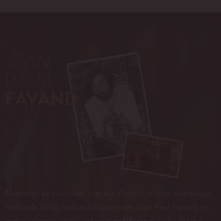
JEAN
PAUL
FAVAND
Montreur de curiosités, marieur d’objets, maître de manège,
maître de chais, maître de cérémonie, Jean Paul Favand, un
mètre soixante-seize… est un
autodidacte
qui a lui-même