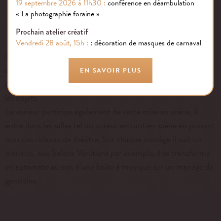
19 septembre 2026 à 11h30 :
conférence en déambulation
« La photographie foraine »
Prochain atelier créatif
Vendredi 28 août, 15h :
: décoration de masques de carnaval
Dans ce lieu vivant, le public ne peut déambuler seul. Il est
accompagné d’un guide montreur de curiosités qui lui
EN SAVOIR PLUS
permet de plonger dans l’univers des lieux et d’interagir avec
les objets.
Le visiteur participe également de cette mise en scène, il
entre dans les salles tel un acteur entrant en scène en passant
sous des rideaux de théâtre. Sur chaque manège il suit un
scénario, aux Salons Vénitiens par exemple, il se transforme
en automate au son d’une boite à musique sur un manège de
gondoles.