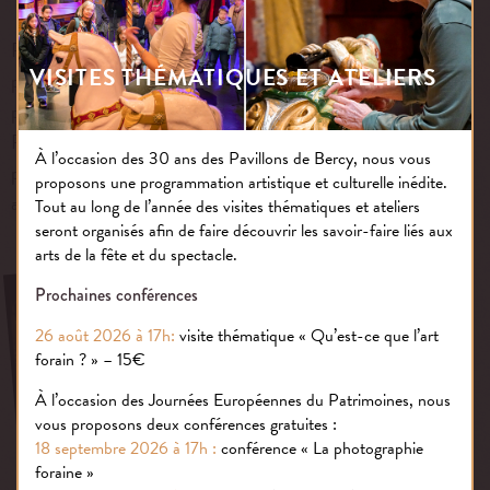
Pour rendre la parole à ces objets du spectacle sans
VISITES THÉMATIQUES ET ATELIERS
présentation écrite, il a fallu les sélectionner soigneusement
parmi les milliers conservés en réserve et les restaurer. Jean
Paul Favand, tel un chef d’orchestre les a, par la suite,
À l’occasion des 30 ans des Pavillons de Bercy, nous vous
positionnés, mariés ensemble et révélés grâce à la lumière
proposons une programmation artistique et culturelle inédite.
afin de les mettre en valeur créant un espace hors du temps.
Tout au long de l’année des visites thématiques et ateliers
seront organisés afin de faire découvrir les savoir-faire liés aux
arts de la fête et du spectacle.
Prochaines conférences
26 août 2026 à 17h:
visite thématique « Qu’est-ce que l’art
forain ? » – 15€
À l’occasion des Journées Européennes du Patrimoines, nous
vous proposons deux conférences gratuites :
18 septembre 2026 à 17h :
conférence « La photographie
foraine »