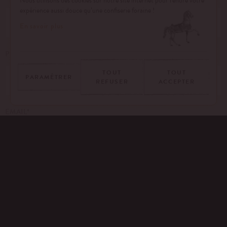
Nous utilisons des cookies sur notre site internet pour rendre votre
expérience aussi douce qu’une confiserie foraine !
En savoir plus
PRÉNOM
TOUT
TOUT
PARAMÉTRER
REFUSER
ACCEPTER
EMAIL*
TÉLÉPHONE*