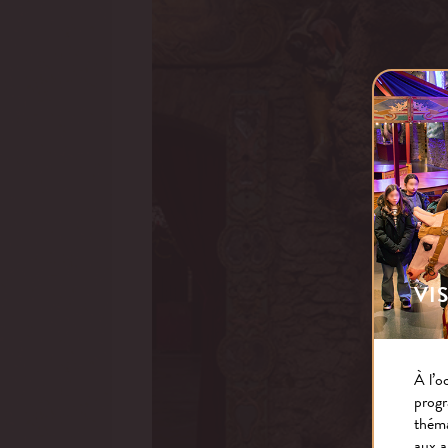
VI
À l’o
progr
théma
aux a