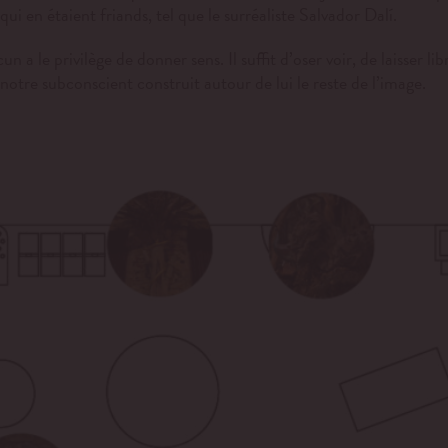
ui en étaient friands, tel que le surréaliste Salvador Dalí.
a le privilège de donner sens. Il suffit d’oser voir, de laisser l
notre subconscient construit autour de lui le reste de l’image.