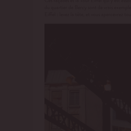
Ces façades et la Tour Eiffel qui y est ass
du quartier de Bercy sont de vrais exemples 
Eiffel : levez la tête, et vous apercevrez 