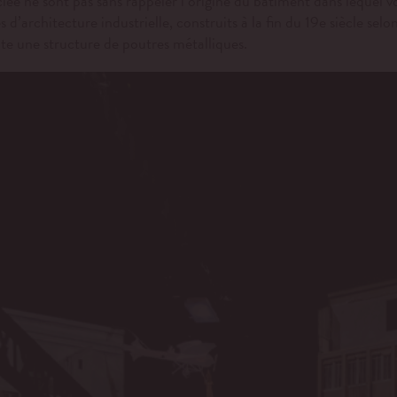
ociée ne sont pas sans rappeler l’origine du bâtiment dans lequel v
d’architecture industrielle, construits à la fin du 19e siècle selo
toute une structure de poutres métalliques.