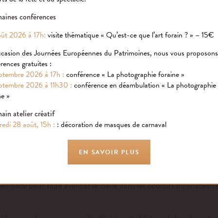
aines conférences
ût 2026 à 17h:
visite thématique « Qu’est-ce que l’art forain ? » – 15€
ccasion des Journées Européennes du Patrimoines, nous vous proposon
rences gratuites :
ptembre 2026 à 17h :
conférence « La photographie foraine »
ARADIS DES BECS SUCRÉS
ptembre 2026 à 11h30 :
conférence en déambulation « La photographie
SSUS D’UNE BARAQUE DE CONFISERIE
ne »
sateurs et concepteurs d’effets spéciaux eurent recours à tout un
ain atelier créatif
ments présents au-dessus de la confiserie sont de ces objets. Réali
edi 28 août, 15h :
: décoration de masques de carnaval
ne grande ville à l’abri dans un studio. Il était alors aisé de fil
EN SAVOIR PLUS
es maîtres de l’illusion : à Robertson, qui projeta des images 
r là même les premières images mouvantes ; à George Méliès qui r
éniosité pour faire avancer la Belle dans les couloirs du château 