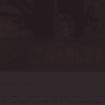
SONS ET NOUS VOLONS
est présent dans les récits de nombreuses civilisations. On le r
ses et variées, dans les gargouilles des cathédrales, combattu par 