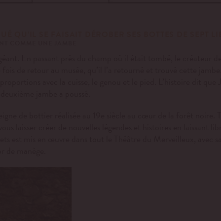
É QU’IL SE FAISAIT DÉROBER SES BOTTES DE SEPT LI
ENT COMME UNE JAMBE
ant. En passant près du champ où il était tombé, le créateur de
ois de retour au musée, qu’il l’a retourné et trouvé cette jambe.
roportions avec la cuisse, le genou et le pied. L’histoire dit qu
 la deuxième jambe a poussé.
gne de bottier réalisée au 19e siècle au cœur de la forêt noire. T
us laisser créer de nouvelles légendes et histoires en laissant li
ets est mis en œuvre dans tout le Théâtre du Merveilleux, avec s
or de manège.