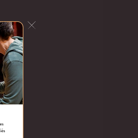
tes
iés