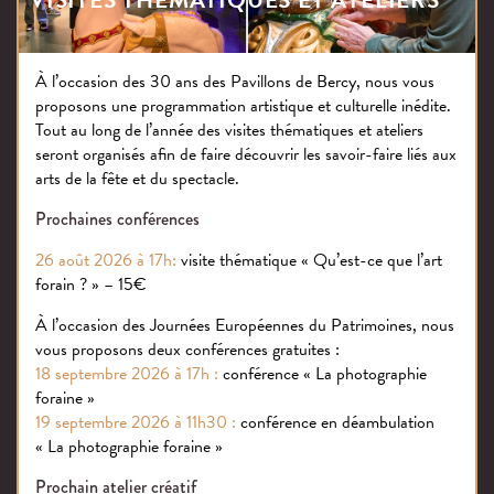
VISITES THÉMATIQUES ET ATELIERS
Le costume est porté par Krystian Adam dans le rôle
d’Agenore.
C’est à l’âge de 19 ans que Mozart reprend en 1775 cet
À l’occasion des 30 ans des Pavillons de Bercy, nous vous
proposons une programmation artistique et culturelle inédite.
opéra italien de Felice Giardini. On y suit le parcours
Tout au long de l’année des visites thématiques et ateliers
d’Aminta, berger héritier du trône de la ville de Sidon,
seront organisés afin de faire découvrir les savoir-faire liés aux
de son mariage à son accession au trône. Agénor est un
arts de la fête et du spectacle.
aristocrate de cette cour du roi-berger Aminta.
Prochaines conférences
Joseph Haydn et Wolfgang Amadeus Mozart sont des
26 août 2026 à 17h:
visite thématique « Qu’est-ce que l’art
artistes on ne peut plus classique. Pourtant le plasticien
forain ? » – 15€
Nicolas Buffe qui a réalisé les costumes de ces deux
opéras a décidé de transposer ces univers dans un
À l’occasion des Journées Européennes du Patrimoines, nous
monde fait de ses propres références : la pop culture.
vous proposons deux conférences gratuites :
Pour exemple, dans la version « futuriste » d’
Orlando
18 septembre 2026 à 17h :
conférence « La photographie
de Kamel Ouali et Nicolas Buffe Pasquale ne
Paladino
foraine »
se déplace non pas à cheval mais au volant de la
19 septembre 2026 à 11h30 :
conférence en déambulation
Pasquale Mobile, un trike (moto munie de deux roues à
« La photographie foraine »
l’arrière).
Prochain atelier créatif