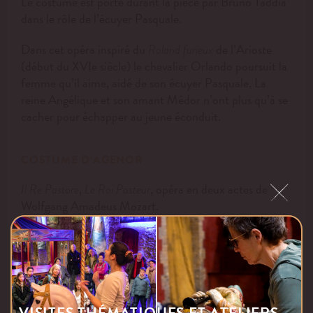
Le costume est porté durant la pièce par Bruno Taddia
dans le rôle de l’écuyer Pasquale.
Dans cet opéra inspiré du
de l’Arioste
Roland furieux
(début du XVIe siècle) le chevalier Orlando poursuit la
femme qu’il aime, aidé de son écuyer Pasquale. La
reine Angélique et son amant Médor n’ont plus qu’à se
cacher pour échapper au jeune éconduit.
COSTUME D’AGENOR
,
, opéra en deux actes de
Il Re Pastore
Le Roi Pasteur
Wolfgang Amadeus Mozart.
Monté au Théâtre du Châtelet en 2015, mise en scène
d’Olivier Fredj et Nicolas Buffe, direction musicale de
Jean-Christophe Spinosi, chorégraphie de Nicolas
Buffe, costumes de Nicolas Buffe.