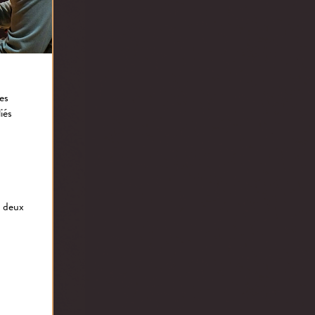
tes
iés
s deux