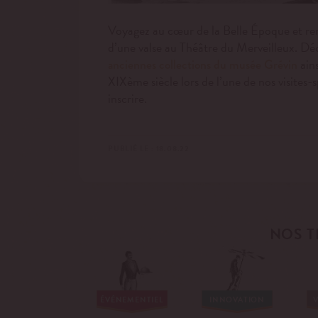
Voyagez au cœur de la Belle Époque et re
d’une valse au Théâtre du Merveilleux. Dé
ain
anciennes collections du musée Grévin
XIXème siècle lors de l’une de nos visites-
inscrire.
PUBLIÉ LE : 18.08.22
NOS T
ÉVÉNEMENTIEL
INNOVATION
V