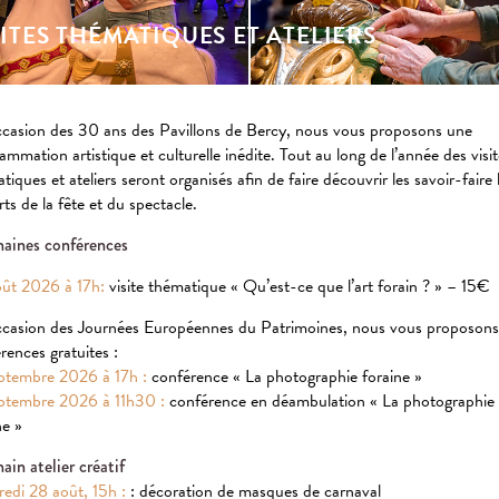
SITES THÉMATIQUES ET ATELIERS
ccasion des 30 ans des Pavillons de Bercy, nous vous proposons une
ammation artistique et culturelle inédite. Tout au long de l’année des visi
tiques et ateliers seront organisés afin de faire découvrir les savoir-faire l
rts de la fête et du spectacle.
aines conférences
ailleurs intéressante et aurait pu être bien
as Edison serait rentré de l’école avec une lettre de
ût 2026 à 17h:
visite thématique « Qu’est-ce que l’art forain ? » – 15€
 Cette dernière ouvre l’enveloppe et après examen de
ccasion des Journées Européennes du Patrimoines, nous vous proposon
 Votre fils est un génie. Cette école est trop petite pour
rences gratuites :
seurs pour lui enseigner. Veuillez lui enseigner vous-
ptembre 2026 à 17h :
conférence « La photographie foraine »
n retrouve la lettre en faisant du tri dans les
ptembre 2026 à 11h30 :
conférence en déambulation « La photographie
tte lettre ne l’encensait pas du tout, au contraire,
ne »
pose trop de questions. On détecte qu’il a une maladie
 revienne à l’école ».
ain atelier créatif
edi 28 août, 15h :
: décoration de masques de carnaval