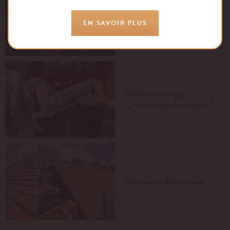
Soirée B2B : les 30 ans des
Pavillons de Bercy
EN SAVOIR PLUS
Visite thématique :
Qu’est-ce que l’art forain ?
Rénovation des toitures