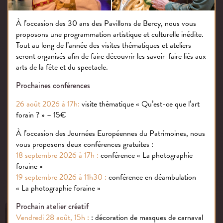
À l’occasion des 30 ans des Pavillons de Bercy, nous vous
proposons une programmation artistique et culturelle inédite.
Tout au long de l’année des visites thématiques et ateliers
seront organisés afin de faire découvrir les savoir-faire liés aux
arts de la fête et du spectacle.
Prochaines conférences
26 août 2026 à 17h:
visite thématique « Qu’est-ce que l’art
Vous pouvez participer au jeu concours, mais pas
forain ? » – 15€
d’inquiétude si vous ne gagnez pas, nous avons encore
à vous offrir.
À l’occasion des Journées Européennes du Patrimoines, nous
quelques surprises
vous proposons deux conférences gratuites :
18 septembre 2026 à 17h :
conférence « La photographie
foraine »
PUBLIÉ LE : 04.03.26
19 septembre 2026 à 11h30 :
conférence en déambulation
« La photographie foraine »
Prochain atelier créatif
Vendredi 28 août, 15h :
: décoration de masques de carnaval