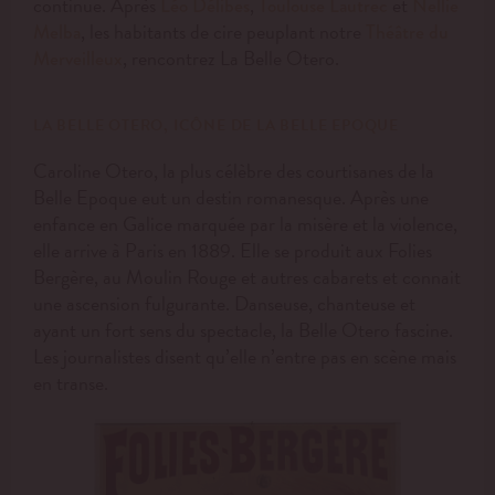
continue. Après
,
et
Léo Délibes
Toulouse Lautrec
Nellie
, les habitants de cire peuplant notre
Melba
Théâtre du
, rencontrez La Belle Otero.
Merveilleux
LA BELLE OTERO, ICÔNE DE LA BELLE EPOQUE
Caroline Otero, la plus célèbre des courtisanes de la
Belle Epoque eut un destin romanesque. Après une
enfance en Galice marquée par la misère et la violence,
elle arrive à Paris en 1889. Elle se produit aux Folies
Bergère, au Moulin Rouge et autres cabarets et connait
une ascension fulgurante. Danseuse, chanteuse et
ayant un fort sens du spectacle, la Belle Otero fascine.
Les journalistes disent qu’elle n’entre pas en scène mais
en transe.