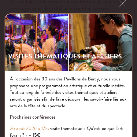
Désirant laisser le souvenir d’une femme de spectacle
encore jeune et désirable, elle prend sa retraite
artistique en 1915. Elle se consacre alors aux jeux,
passion qu’elle assume en déclarant : « Pour moi il n’y a
que deux plaisirs dans la vie, le premier, gagner au jeu ;
le second, perdre au jeu ». Elle y perdra toute sa
fortune et s’éteindra le 10 avril 1965 à 96 ans, sans le
sou.
VISITES THÉMATIQUES ET ATELIERS
À l’occasion des 30 ans des Pavillons de Bercy, nous vous
proposons une programmation artistique et culturelle inédite.
Tout au long de l’année des visites thématiques et ateliers
seront organisés afin de faire découvrir les savoir-faire liés aux
arts de la fête et du spectacle.
Prochaines conférences
26 août 2026 à 17h:
visite thématique « Qu’est-ce que l’art
forain ? » – 15€