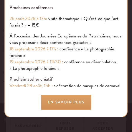
Prochaines conférences
26 août 2026 à 17h:
visite thématique « Qu’est-ce que l’art
forain ? » – 15€
INSCRIVEZ-VOUS À NOTRE NEWSLETTER
À l’occasion des Journées Européennes du Patrimoines, nous
vous proposons deux conférences gratuites :
OK
18 septembre 2026 à 17h :
conférence « La photographie
foraine »
19 septembre 2026 à 11h30 :
conférence en déambulation
Gestion des cookies
« La photographie foraine »
UN ÉVÉNEMENT, UNE QUESTION ?
Prochain atelier créatif
+33 (0)1 43 40 16 22
Nous utilisons des cookies sur notre site internet pour rendre votre
Vendredi 28 août, 15h :
: décoration de masques de carnaval
expérience aussi douce qu’une confiserie foraine !
En savoir plus
EN SAVOIR PLUS
EQUIPE
NOS ENGAGEMENTS
FAQ
MENTIONS LÉGALES
53 AVENUE DES TERROIRS DE FRANCE, 75012 PARIS | FRANCE
TOUT
TOUT
PARAMÉTRER
REFUSER
ACCEPTER
CONTACTEZ-NOUS