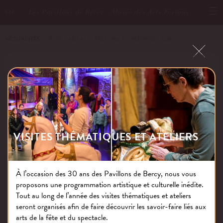
Les Pavillons de Bercy - Musée des Arts Forains
EN
ACTUALITÉS
－ BON CADEAU – FESTIVAL DU MERVEILLEUX
BON CADEAU – FESTIVAL DU
MERVEILLEUX
VISITES THÉMATIQUES ET ATELIERS
Publié le : 19.12.19
À l’occasion des 30 ans des Pavillons de Bercy, nous vous
proposons une programmation artistique et culturelle inédite.
NOS THÉMATIQUES
Tout au long de l’année des visites thématiques et ateliers
seront organisés afin de faire découvrir les savoir-faire liés aux
arts de la fête et du spectacle.