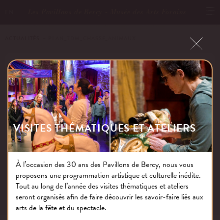
Les Pavillons de Bercy - Musée des Arts Forains
EN
ACTUALITÉS
－ PLAN_TDM_CHASSE_ANIMAUX
PLAN_TDM_CHASSE_ANIMAUX
Publié le : 18.09.25
VISITES THÉMATIQUES ET ATELIERS
À l’occasion des 30 ans des Pavillons de Bercy, nous vous
proposons une programmation artistique et culturelle inédite.
NOS THÉMATIQUES
Tout au long de l’année des visites thématiques et ateliers
seront organisés afin de faire découvrir les savoir-faire liés aux
arts de la fête et du spectacle.