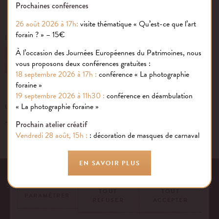
Prochaines conférences
26 août 2026 à 17h:
visite thématique « Qu’est-ce que l’art
forain ? » – 15€
INSCRIVEZ-VOUS À NOTRE NEWSLETTER
À l’occasion des Journées Européennes du Patrimoines, nous
OK
vous proposons deux conférences gratuites :
18 septembre 2026 à 17h :
conférence « La photographie
foraine »
19 septembre 2026 à 11h30 :
conférence en déambulation
Gestion des cookies
« La photographie foraine »
UN ÉVÉNEMENT, UNE QUESTION ?
+33 (0)1 43 40 16 22
Nous utilisons des cookies sur notre site internet pour rendre votre
Prochain atelier créatif
expérience aussi douce qu’une confiserie foraine !
Vendredi 28 août, 15h :
: décoration de masques de carnaval
En savoir plus
EN SAVOIR PLUS
EQUIPE
NOS ENGAGEMENTS
FAQ
MENTIONS LÉGALES
53 AVENUE DES TERROIRS DE FRANCE, 75012 PARIS | FRANCE
TOUT
TOUT
PARAMÉTRER
REFUSER
ACCEPTER
CONTACTEZ-NOUS