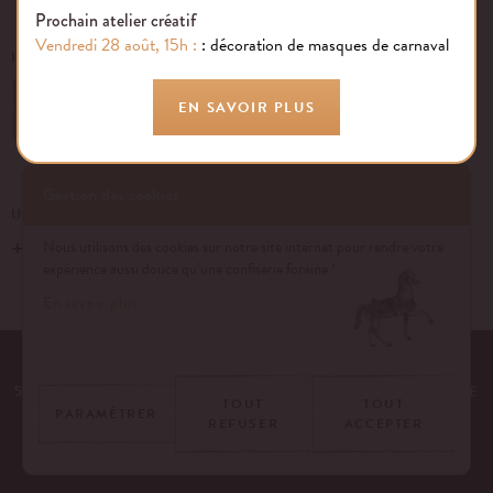
Prochain atelier créatif
Vendredi 28 août, 15h :
: décoration de masques de carnaval
INSCRIVEZ-VOUS À NOTRE NEWSLETTER
EN SAVOIR PLUS
OK
Gestion des cookies
UN ÉVÉNEMENT, UNE QUESTION ?
+33 (0)1 43 40 16 22
Nous utilisons des cookies sur notre site internet pour rendre votre
expérience aussi douce qu’une confiserie foraine !
En savoir plus
EQUIPE
NOS ENGAGEMENTS
FAQ
MENTIONS LÉGALES
53 AVENUE DES TERROIRS DE FRANCE, 75012 PARIS | FRANCE
TOUT
TOUT
PARAMÉTRER
REFUSER
ACCEPTER
CONTACTEZ-NOUS