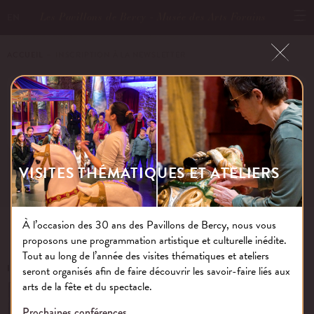
Les Pavillons de Bercy - Musée des Arts Forains
EN
ACCUEIL
－ INSCRIPTION À LA NEWSLETTER
INSCRIPTION À LA NEWSLETTER
VISITES THÉMATIQUES ET ATELIERS
À l’occasion des 30 ans des Pavillons de Bercy, nous vous
proposons une programmation artistique et culturelle inédite.
Tout au long de l’année des visites thématiques et ateliers
INSCRIVEZ-VOUS À NOTRE NEWSLETTER
seront organisés afin de faire découvrir les savoir-faire liés aux
arts de la fête et du spectacle.
OK
Prochaines conférences