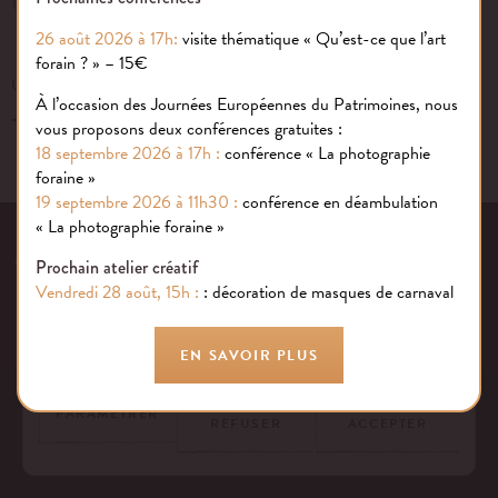
26 août 2026 à 17h:
visite thématique « Qu’est-ce que l’art
forain ? » – 15€
UN ÉVÉNEMENT, UNE QUESTION ?
À l’occasion des Journées Européennes du Patrimoines, nous
+33 (0)1 43 40 16 22
vous proposons deux conférences gratuites :
18 septembre 2026 à 17h :
conférence « La photographie
foraine »
Gestion des cookies
19 septembre 2026 à 11h30 :
conférence en déambulation
« La photographie foraine »
EQUIPE
NOS ENGAGEMENTS
FAQ
MENTIONS LÉGALES
Nous utilisons des cookies sur notre site internet pour rendre votre
53 AVENUE DES TERROIRS DE FRANCE, 75012 PARIS | FRANCE
Prochain atelier créatif
expérience aussi douce qu’une confiserie foraine !
Vendredi 28 août, 15h :
: décoration de masques de carnaval
CONTACTEZ-NOUS
En savoir plus
EN SAVOIR PLUS
TOUT
TOUT
PARAMÉTRER
REFUSER
ACCEPTER