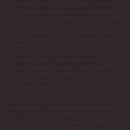
montmartrois Jules Jouy qui lui ouvre les portes du
Chat Noir en 1881, cabaret aménagé par Rodolphe
Salis. Côtoyant désormais l’élite poétique, toujours
habillé de son fameux manteau noir, couvre-chef sur la
tête et écharpe rouge autour du cou, Aristide Bruant,
tel qu’il est présenté sous vos yeux, devient un motif
courant des croquis son ami Toulouse-Lautrec. Il se
spécialise dans les chansons de barrière, des
complaintes qui magnifient le bas-peuple, et
s’approprie l’argot. En le mêlant avec le folklore
français et le chant d’église, son efficacité d’écriture
l’élève sans conteste au rang des plus influents
chansonniers montmartrois.
En 1885, il reprend un local du boulevard
Rochechouart, qu’il nomme Le Mirliton. Le soir de
l’inauguration, il n’y a que trois clients. Aristide, très
frustré, se met alors à les insulter à profusion, ce qui
plaît au public. C’est ainsi qu’il crée son image que