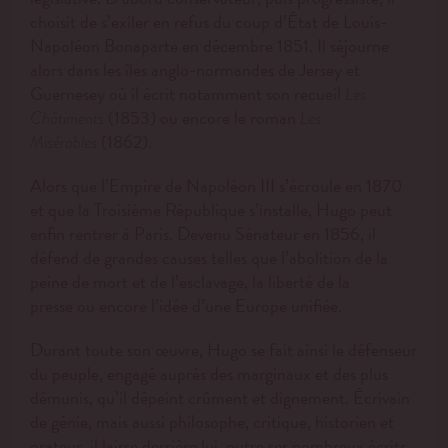
choisit de s’exiler en refus du coup d’État de Louis-
Napoléon Bonaparte en décembre 1851. Il séjourne
alors dans les îles anglo-normandes de Jersey et
Guernesey où il écrit notamment son recueil
Les
(1853) ou encore le roman
Châtiments
Les
(1862).
Misérables
Alors que l’Empi
re de Napo
léon III s’écroule en 1870
et que la Troisième République s’installe, Hugo peut
enfin rentrer à Paris. Devenu Sénateur en 1856, il
défend de grandes causes telles que l’abolition de la
peine de mort et de l’esclavage, la
liberté de la
presse
ou encore l’idée d’une Europe unifiée.
Durant toute son œuvre, Hugo se fait ainsi le défenseur
du peuple, engagé auprès des marginaux et des plus
démunis, qu’il dépeint crûment et dignement. Écrivain
de génie, mais aussi philosophe, critique, historien et
orateur, il laisse derrière lui, outre ses nombreux écrits,