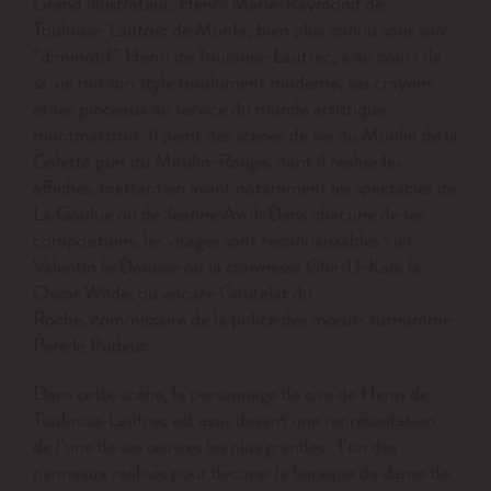
Grand illustrateur,
Henri-Marie-Raymond de
Toulouse-Lautrec de Monfa, bien plus connu sous son
“diminutif” Henri de Toulouse-Lautrec,
a au cours de
sa vie mis son style résolument moderne, ses crayons
et ses pinceaux au service du monde artistique
montmartrois. Il peint des scènes de vie du Moulin de la
Galette puis du Moulin-Rouge, dont il réalise les
affiches, mettant en avant notamment les spectacles de
La Goulue ou de Jeanne Avril. Dans chacune de ses
compositions, les visages sont reconnaissables : ici
Valentin le Désossé ou la clownesse Cha-U-Kao, là
Oscar Wilde, ou encore Coutelat du
Roché, commissaire de la police des mœurs surnommé
Père la Pudeur.
Dans cette scène, le personnage de cire de Henri de
Toulouse-Lautrec est assis devant une représentation
de l’une de ses œuvres les plus grandes : l’un des
panneaux réalisés pour décorer la baraque de danse de