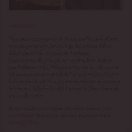
ANECDOTE
Vous pouvez ap
erce
v
oir la chanteuse Yvette Guilbert
avec ses gants noirs dans la loge des artistes.
Elle a
été
plusieurs fois croquée
par Toulouse-
Lautrec
mais
elle
trouvait sa manière de la dessiner
peu
flatteuse
:
« (…) Mais pour l’amour du ciel, ne me
faites pas si atrocement laide ! un peu moins… ! (…). »
.
La légende dit qu’il l’aurait représentée
sur scène,
sans
la tête
,
sur l’affiche du café-concert le Divan Japonais
,
pour pallier cela
.
Si vous souhaitez en savoir plus sur le musée, il est
ouvert toute l’année, sur réservation, à travers des
.
visites guidées