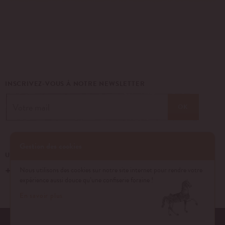
INSCRIVEZ-VOUS À NOTRE NEWSLETTER
OK
Gestion des cookies
UN ÉVÉNEMENT, UNE QUESTION ?
+33 (0)1 43 40 16 22
Nous utilisons des cookies sur notre site internet pour rendre votre
expérience aussi douce qu’une confiserie foraine !
En savoir plus
EQUIPE
NOS ENGAGEMENTS
FAQ
MENTIONS LÉGALES