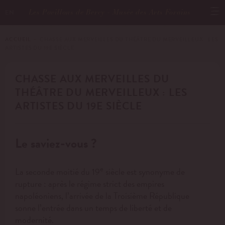
Les Pavillons de Bercy - Musée des Arts Forains
EN
ACCUEIL
－ CHASSE AUX MERVEILLES DU THÉÂTRE DU MERVEILLEUX : LES
ARTISTES DU 19E SIÈCLE
CHASSE AUX MERVEILLES DU
THÉÂTRE DU MERVEILLEUX : LES
ARTISTES DU 19E SIÈCLE
Le saviez-vous ?
e
La seconde moitié du 19
siècle est synonyme de
rupture : après le régime strict des empires
napoléoniens, l’arrivée de la Troisième République
sonne l’entrée dans un temps de liberté et de
modernité.