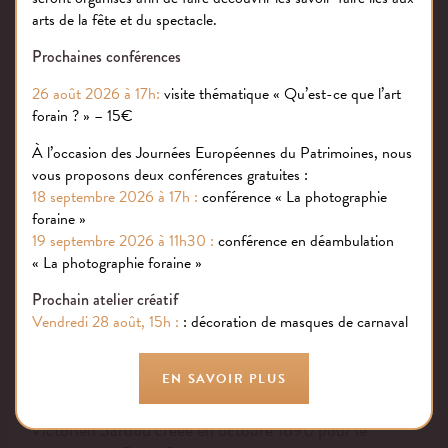
Fidèle à sa devise “Quand même !”,
arts de la fête et du spectacle.
Sarah Bernhardt mena une vie à toute allure où elle
alterna entre son métier de comédienne, directrice de
Prochaines conférences
théâtre, metteuse en scène et même sculptrice.
26 août 2026 à 17h:
visite thématique « Qu’est-ce que l’art
forain ? » – 15€
D’une liberté d’esprit inébranlable, dédiant sa vie à la
scène, elle fut une des
À l’occasion des Journées Européennes du Patrimoines, nous
premières comédiennes considérées comme une
vous proposons deux conférences gratuites :
véritable vedette. Ses funérailles attirèrent près de
18 septembre 2026 à 17h :
conférence « La photographie
600 000 personnes venues l’acclamer même dans sa
foraine »
mort, un phénomène une nouvelle fois manifeste de
19 septembre 2026 à 11h30 :
conférence en déambulation
« La photographie foraine »
l’impact monumental qu’eut cette femme sur son
temps, passant alors de comédienne à mythe.
Prochain atelier créatif
Vendredi 28 août, 15h :
: décoration de masques de carnaval
La statue de cire acquise par Jean Paul Favand faisant
partie des anciennes collections du musée Grévin est ici
mise en scène dans la peau de Cléopâtre
EN SAVOIR PLUS
(deux Nubiens à ses côtés), rôle principal de la pièce de
Victorien Sardou créée en octobre 1890 pour le