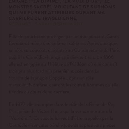
ÉNIGME :
“LA DIVINE”, “LA VOIX D’OR”, “LE
MONSTRE SACRÉ”, VOICI TANT DE SURNOMS
QUI ME FURENT
ATTRIBUÉS DURANT MA
CARRIÈRE DE TRAGÉDIENNE.
RÉPONSE :
SARAH BERNHARDT
Fille de courtisane protégée par un duc puissant, Sarah
Bernhardt mène une enfance solitaire. Après quelques
années au couvent, elle entre au Conservatoire de Paris
puis à la Comédie-Française à dix-huit ans. En 1866
elle est engagée au Théâtre de l’Odéon où elle connaît
trois ans plus tard son premier succès dans
Le
de François Coppée… dans un rôle
Passant
masculin. Nombreux seront les rôles d’hommes qu’elle
tiendra au cours de sa carrière.
En 1872 elle triomphe dans le rôle de la Reine de
Ruy
, pièce de Victor Hugo qui la surnomme alors la
Blas
“Voix d’or”. Ce succès lui vaut d’être rappelée par la
Comédie-Française où elle joue dans plusieurs pièces