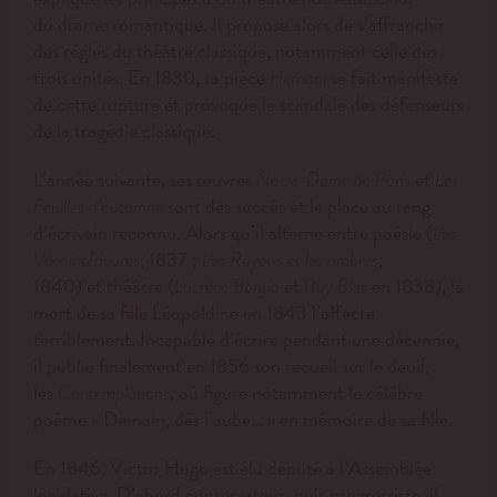
du
drame
romantique. Il propose alors de s’affranchir
des règles du théâtre classique, notamment celle des
trois unités. En 1830, sa pièce
se fait manifeste
Hernani
de cette rupture et provoque le scandale des défenseurs
de la tragédie classique.
L’année suivante, ses œuvres
et
Notre-Dame de Paris
Les
sont des succès et le place au rang
Feuilles d’automne
d’écrivain reconnu. Alors qu’il alterne entre poésie (
Les
, 1837 ;
,
Voix intérieures
Les Rayons et les ombres
1840) et théâtre (
et
en 1838), la
Lucrèce Borgia
Ruy Blas
mort de sa fille Léopoldine en 1843 l’affecte
terriblement. Incapable d’écrire pendant une décennie,
il publie finalement en 1856 son recueil sur le deuil,
les
, où figure notamment le célèbre
Contemplations
poème « Demain, dès l’aube… » en mémoire de sa fille.
En 1846, Victor Hugo est élu député à l’Assemblée
législative. D’abord conservateur, puis progressiste, il