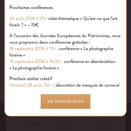
Prochaines conférences
26 août 2026 à 17h:
visite thématique « Qu’est-ce que l’art
forain ? » – 15€
INSCRIVEZ-VOUS À NOTRE NEWSLETTER
À l’occasion des Journées Européennes du Patrimoines, nous
vous proposons deux conférences gratuites :
OK
18 septembre 2026 à 17h :
conférence « La photographie
foraine »
19 septembre 2026 à 11h30 :
conférence en déambulation
Gestion des cookies
« La photographie foraine »
UN ÉVÉNEMENT, UNE QUESTION ?
Prochain atelier créatif
+33 (0)1 43 40 16 22
Nous utilisons des cookies sur notre site internet pour rendre votre
Vendredi 28 août, 15h :
: décoration de masques de carnaval
expérience aussi douce qu’une confiserie foraine !
En savoir plus
EN SAVOIR PLUS
EQUIPE
NOS ENGAGEMENTS
FAQ
MENTIONS LÉGALES
53 AVENUE DES TERROIRS DE FRANCE, 75012 PARIS | FRANCE
TOUT
TOUT
PARAMÉTRER
REFUSER
ACCEPTER
CONTACTEZ-NOUS