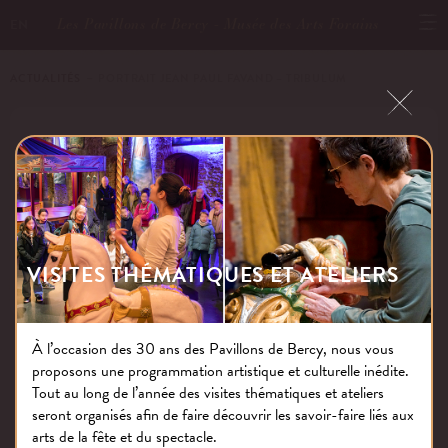
Les Pavillons de Bercy - Musée des Arts Forains
EN
ACTUALITÉS
－ PORTRAIT JEAN PAUL FAVAND – TRIBULUM
PORTRAIT JEAN PAUL FAVAND –
TRIBULUM
VISITES THÉMATIQUES ET ATELIERS
Publié le : 29.12.16
À l’occasion des 30 ans des Pavillons de Bercy, nous vous
proposons une programmation artistique et culturelle inédite.
NOS THÉMATIQUES
Tout au long de l’année des visites thématiques et ateliers
seront organisés afin de faire découvrir les savoir-faire liés aux
arts de la fête et du spectacle.