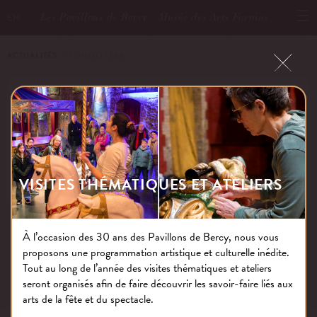
Les Pavillons de Bercy - Musée des Arts Forains
EN
ACTUALITÉS
－ FOND OPÉRA
FOND OPÉRA
Publié le : 29.11.16
VISITES THÉMATIQUES ET ATELIERS
À l’occasion des 30 ans des Pavillons de Bercy, nous vous
proposons une programmation artistique et culturelle inédite.
NOS THÉMATIQUES
Tout au long de l’année des visites thématiques et ateliers
seront organisés afin de faire découvrir les savoir-faire liés aux
arts de la fête et du spectacle.