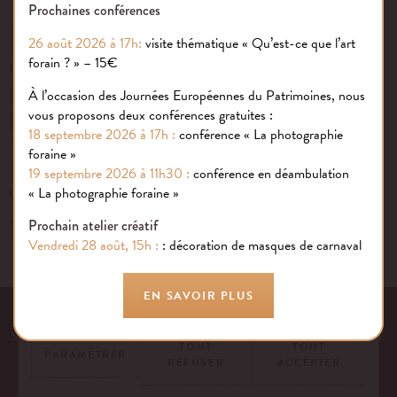
Prochaines conférences
26 août 2026 à 17h:
visite thématique « Qu’est-ce que l’art
forain ? » – 15€
INSCRIVEZ-VOUS À NOTRE NEWSLETTER
À l’occasion des Journées Européennes du Patrimoines, nous
OK
vous proposons deux conférences gratuites :
18 septembre 2026 à 17h :
conférence « La photographie
foraine »
19 septembre 2026 à 11h30 :
conférence en déambulation
Gestion des cookies
« La photographie foraine »
UN ÉVÉNEMENT, UNE QUESTION ?
+33 (0)1 43 40 16 22
Nous utilisons des cookies sur notre site internet pour rendre votre
Prochain atelier créatif
expérience aussi douce qu’une confiserie foraine !
Vendredi 28 août, 15h :
: décoration de masques de carnaval
En savoir plus
EN SAVOIR PLUS
EQUIPE
NOS ENGAGEMENTS
FAQ
MENTIONS LÉGALES
53 AVENUE DES TERROIRS DE FRANCE, 75012 PARIS | FRANCE
TOUT
TOUT
PARAMÉTRER
REFUSER
ACCEPTER
CONTACTEZ-NOUS