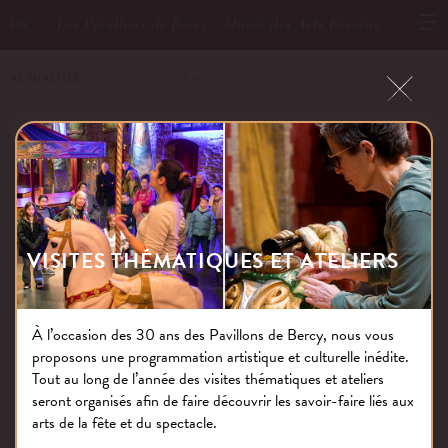
Les Pavillons de Bercy - Musée des Arts Forains
EN
ACTUALITÉS
－ LOGO – CRÉDIT AGRICOLE
LOGO – CRÉDIT AGRICOLE
Publié le : 29.11.16
VISITES THÉMATIQUES ET ATELIERS
À l’occasion des 30 ans des Pavillons de Bercy, nous vous
proposons une programmation artistique et culturelle inédite.
NOS THÉMATIQUES
Tout au long de l’année des visites thématiques et ateliers
seront organisés afin de faire découvrir les savoir-faire liés aux
arts de la fête et du spectacle.