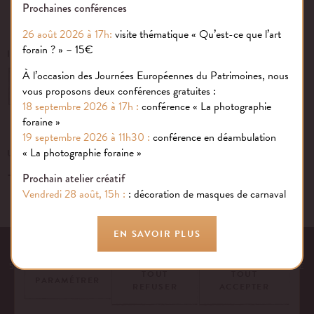
Prochaines conférences
26 août 2026 à 17h:
visite thématique « Qu’est-ce que l’art
forain ? » – 15€
INSCRIVEZ-VOUS À NOTRE NEWSLETTER
À l’occasion des Journées Européennes du Patrimoines, nous
OK
vous proposons deux conférences gratuites :
18 septembre 2026 à 17h :
conférence « La photographie
foraine »
19 septembre 2026 à 11h30 :
conférence en déambulation
Gestion des cookies
« La photographie foraine »
UN ÉVÉNEMENT, UNE QUESTION ?
+33 (0)1 43 40 16 22
Nous utilisons des cookies sur notre site internet pour rendre votre
Prochain atelier créatif
expérience aussi douce qu’une confiserie foraine !
Vendredi 28 août, 15h :
: décoration de masques de carnaval
En savoir plus
EN SAVOIR PLUS
EQUIPE
NOS ENGAGEMENTS
FAQ
MENTIONS LÉGALES
53 AVENUE DES TERROIRS DE FRANCE, 75012 PARIS | FRANCE
TOUT
TOUT
PARAMÉTRER
REFUSER
ACCEPTER
CONTACTEZ-NOUS