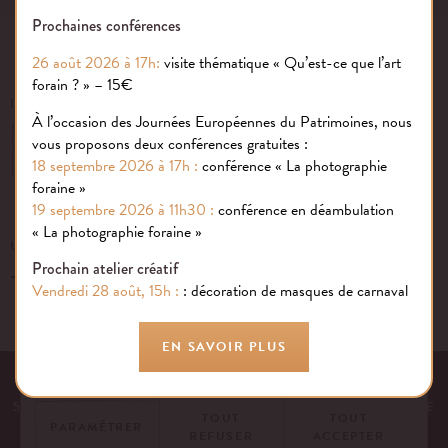
Prochaines conférences
26 août 2026 à 17h:
visite thématique « Qu’est-ce que l’art
forain ? » – 15€
INSCRIVEZ-VOUS À NOTRE NEWSLETTER
À l’occasion des Journées Européennes du Patrimoines, nous
vous proposons deux conférences gratuites :
OK
18 septembre 2026 à 17h :
conférence « La photographie
foraine »
19 septembre 2026 à 11h30 :
conférence en déambulation
Gestion des cookies
« La photographie foraine »
UN ÉVÉNEMENT, UNE QUESTION ?
Prochain atelier créatif
+33 (0)1 43 40 16 22
Nous utilisons des cookies sur notre site internet pour rendre votre
Vendredi 28 août, 15h :
: décoration de masques de carnaval
expérience aussi douce qu’une confiserie foraine !
En savoir plus
EN SAVOIR PLUS
EQUIPE
NOS ENGAGEMENTS
FAQ
MENTIONS LÉGALES
53 AVENUE DES TERROIRS DE FRANCE, 75012 PARIS | FRANCE
TOUT
TOUT
PARAMÉTRER
REFUSER
ACCEPTER
CONTACTEZ-NOUS