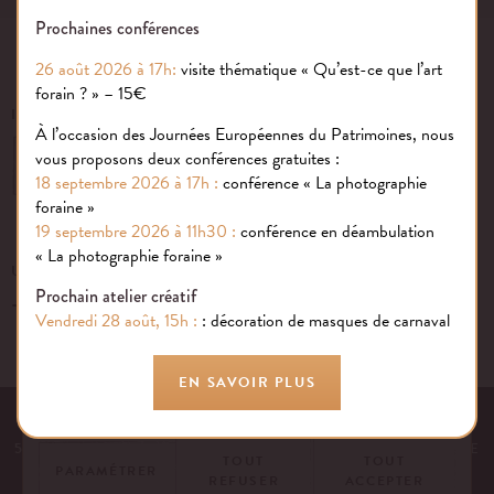
Prochaines conférences
26 août 2026 à 17h:
visite thématique « Qu’est-ce que l’art
forain ? » – 15€
INSCRIVEZ-VOUS À NOTRE NEWSLETTER
À l’occasion des Journées Européennes du Patrimoines, nous
vous proposons deux conférences gratuites :
OK
18 septembre 2026 à 17h :
conférence « La photographie
foraine »
19 septembre 2026 à 11h30 :
conférence en déambulation
Gestion des cookies
« La photographie foraine »
UN ÉVÉNEMENT, UNE QUESTION ?
Prochain atelier créatif
+33 (0)1 43 40 16 22
Nous utilisons des cookies sur notre site internet pour rendre votre
Vendredi 28 août, 15h :
: décoration de masques de carnaval
expérience aussi douce qu’une confiserie foraine !
En savoir plus
EN SAVOIR PLUS
EQUIPE
NOS ENGAGEMENTS
FAQ
MENTIONS LÉGALES
53 AVENUE DES TERROIRS DE FRANCE, 75012 PARIS | FRANCE
TOUT
TOUT
PARAMÉTRER
REFUSER
ACCEPTER
CONTACTEZ-NOUS