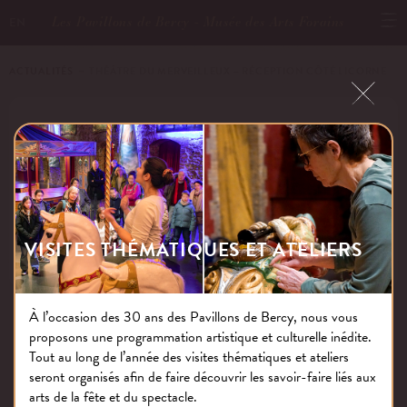
Les Pavillons de Bercy - Musée des Arts Forains
EN
ACTUALITÉS
－ THÉÂTRE DU MERVEILLEUX – RÉCEPTION CÔTÉ LICORNE
THÉÂTRE DU MERVEILLEUX –
RÉCEPTION CÔTÉ LICORNE
VISITES THÉMATIQUES ET ATELIERS
Publié le : 16.03.17
À l’occasion des 30 ans des Pavillons de Bercy, nous vous
proposons une programmation artistique et culturelle inédite.
NOS THÉMATIQUES
Tout au long de l’année des visites thématiques et ateliers
seront organisés afin de faire découvrir les savoir-faire liés aux
arts de la fête et du spectacle.