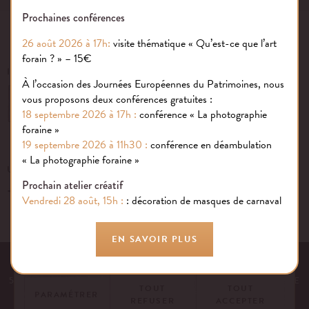
Prochaines conférences
26 août 2026 à 17h:
visite thématique « Qu’est-ce que l’art
forain ? » – 15€
INSCRIVEZ-VOUS À NOTRE NEWSLETTER
À l’occasion des Journées Européennes du Patrimoines, nous
vous proposons deux conférences gratuites :
OK
18 septembre 2026 à 17h :
conférence « La photographie
foraine »
19 septembre 2026 à 11h30 :
conférence en déambulation
Gestion des cookies
« La photographie foraine »
UN ÉVÉNEMENT, UNE QUESTION ?
Prochain atelier créatif
+33 (0)1 43 40 16 22
Nous utilisons des cookies sur notre site internet pour rendre votre
Vendredi 28 août, 15h :
: décoration de masques de carnaval
expérience aussi douce qu’une confiserie foraine !
En savoir plus
EN SAVOIR PLUS
EQUIPE
NOS ENGAGEMENTS
FAQ
MENTIONS LÉGALES
53 AVENUE DES TERROIRS DE FRANCE, 75012 PARIS | FRANCE
TOUT
TOUT
PARAMÉTRER
REFUSER
ACCEPTER
CONTACTEZ-NOUS