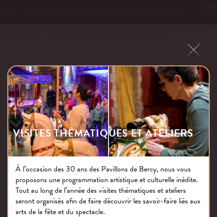
Les Pavillons de Bercy - Musée des Arts Forains
EN
ACTUALITÉS
－ CATALOGUE ET BON DE COMMANDE LOTS
CATALOGUE ET BON DE COMMANDE
LOTS
VISITES THÉMATIQUES ET ATELIERS
Publié le : 22.07.20
À l’occasion des 30 ans des Pavillons de Bercy, nous vous
proposons une programmation artistique et culturelle inédite.
NOS THÉMATIQUES
Tout au long de l’année des visites thématiques et ateliers
seront organisés afin de faire découvrir les savoir-faire liés aux
arts de la fête et du spectacle.