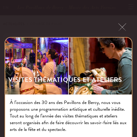
Les Pavillons de Bercy - Musée des Arts Forains
EN
ACTUALITÉS
－ COURSE DE PALIO
COURSE DE PALIO
Publié le : 02.12.16
VISITES THÉMATIQUES ET ATELIERS
À l’occasion des 30 ans des Pavillons de Bercy, nous vous
proposons une programmation artistique et culturelle inédite.
NOS THÉMATIQUES
Tout au long de l’année des visites thématiques et ateliers
seront organisés afin de faire découvrir les savoir-faire liés aux
arts de la fête et du spectacle.