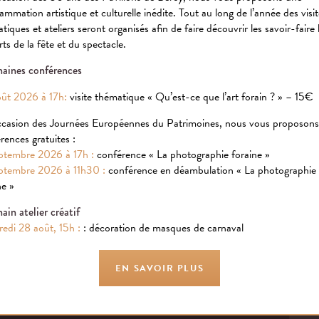
ammation artistique et culturelle inédite. Tout au long de l’année des visi
HÉMATIQUES
tiques et ateliers seront organisés afin de faire découvrir les savoir-faire l
rts de la fête et du spectacle.
aines conférences
ût 2026 à 17h:
visite thématique « Qu’est-ce que l’art forain ? » – 15€
ccasion des Journées Européennes du Patrimoines, nous vous proposon
rences gratuites :
ptembre 2026 à 17h :
conférence « La photographie foraine »
UN ÉVÉNEMENT, UNE QUESTION ?
ptembre 2026 à 11h30 :
conférence en déambulation « La photographie
ne »
+33 (0)1 43 40 16 22
ain atelier créatif
Ges
edi 28 août, 15h :
: décoration de masques de carnaval
Nous
EN SAVOIR PLUS
auss
53 AVENUE DES TERROIRS DE FRANCE, 75012 PARIS | FRANCE
En 