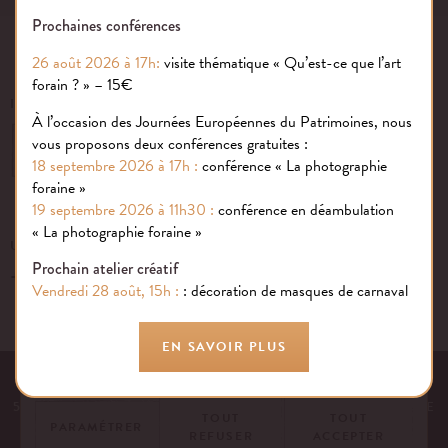
Prochaines conférences
26 août 2026 à 17h:
visite thématique « Qu’est-ce que l’art
forain ? » – 15€
INSCRIVEZ-VOUS À NOTRE NEWSLETTER
À l’occasion des Journées Européennes du Patrimoines, nous
vous proposons deux conférences gratuites :
OK
18 septembre 2026 à 17h :
conférence « La photographie
foraine »
19 septembre 2026 à 11h30 :
conférence en déambulation
Gestion des cookies
« La photographie foraine »
UN ÉVÉNEMENT, UNE QUESTION ?
Prochain atelier créatif
+33 (0)1 43 40 16 22
Nous utilisons des cookies sur notre site internet pour rendre votre
Vendredi 28 août, 15h :
: décoration de masques de carnaval
expérience aussi douce qu’une confiserie foraine !
En savoir plus
EN SAVOIR PLUS
EQUIPE
NOS ENGAGEMENTS
FAQ
MENTIONS LÉGALES
53 AVENUE DES TERROIRS DE FRANCE, 75012 PARIS | FRANCE
TOUT
TOUT
PARAMÉTRER
REFUSER
ACCEPTER
CONTACTEZ-NOUS