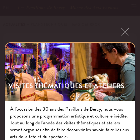
Les Pavillons de Bercy - Musée des Arts Forains
EN
ACTUALITÉS
－ PLANS TECHNIQUES – MAGIC MIRROR
PLANS TECHNIQUES – MAGIC
MIRROR
VISITES THÉMATIQUES ET ATELIERS
Publié le : 05.07.17
À l’occasion des 30 ans des Pavillons de Bercy, nous vous
proposons une programmation artistique et culturelle inédite.
NOS THÉMATIQUES
Tout au long de l’année des visites thématiques et ateliers
seront organisés afin de faire découvrir les savoir-faire liés aux
arts de la fête et du spectacle.