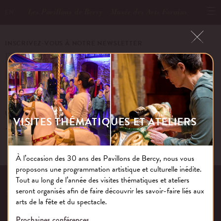
Les Pavillons de Bercy - Musée des Arts Forains
EN
INSCRIVEZ-VOUS À NOTRE NEWSLETTER
OK
UN ÉVÉNEMENT, UNE QUESTION ?
VISITES THÉMATIQUES ET ATELIERS
+33 (0)1 43 40 16 22
À l’occasion des 30 ans des Pavillons de Bercy, nous vous
proposons une programmation artistique et culturelle inédite.
EQUIPE
NOS ENGAGEMENTS
FAQ
MENTIONS LÉGALES
Tout au long de l’année des visites thématiques et ateliers
seront organisés afin de faire découvrir les savoir-faire liés aux
53 AVENUE DES TERROIRS DE FRANCE, 75012 PARIS | FRANCE
arts de la fête et du spectacle.
CONTACTEZ-NOUS
Prochaines conférences