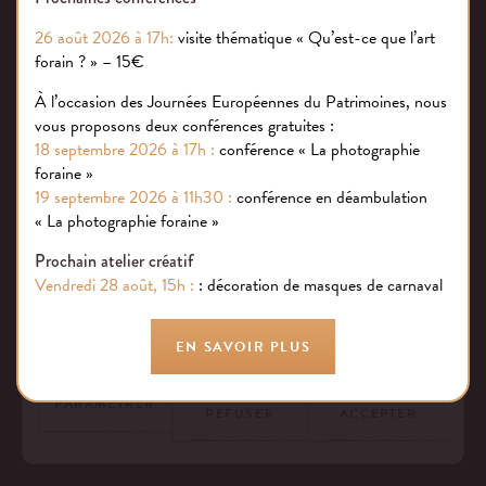
26 août 2026 à 17h:
visite thématique « Qu’est-ce que l’art
forain ? » – 15€
À l’occasion des Journées Européennes du Patrimoines, nous
vous proposons deux conférences gratuites :
18 septembre 2026 à 17h :
conférence « La photographie
foraine »
Gestion des cookies
19 septembre 2026 à 11h30 :
conférence en déambulation
« La photographie foraine »
Nous utilisons des cookies sur notre site internet pour rendre votre
Prochain atelier créatif
expérience aussi douce qu’une confiserie foraine !
Vendredi 28 août, 15h :
: décoration de masques de carnaval
En savoir plus
EN SAVOIR PLUS
TOUT
TOUT
PARAMÉTRER
REFUSER
ACCEPTER