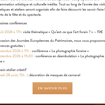
ammation artistique et culturelle inédite. Tout au long de l’année des visi
HÉMATIQUES
tiques et ateliers seront organisés afin de faire découvrir les savoir-faire l
rts de la fête et du spectacle.
aines conférences
ût 2026 à 17h:
visite thématique « Qu’est-ce que l’art forain ? » – 15€
ccasion des Journées Européennes du Patrimoines, nous vous proposon
rences gratuites :
ptembre 2026 à 17h :
conférence « La photographie foraine »
UN ÉVÉNEMENT, UNE QUESTION ?
ptembre 2026 à 11h30 :
conférence en déambulation « La photographie
ne »
+33 (0)1 43 40 16 22
ain atelier créatif
Ges
edi 28 août, 15h :
: décoration de masques de carnaval
Nous
EN SAVOIR PLUS
auss
53 AVENUE DES TERROIRS DE FRANCE, 75012 PARIS | FRANCE
En 