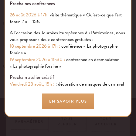
Prochaines conférences
26 août 2026 à 17h:
visite thématique « Qu’est-ce que l’art
forain ? » – 15€
INSCRIVEZ-VOUS À NOTRE NEWSLETTER
À l’occasion des Journées Européennes du Patrimoines, nous
OK
vous proposons deux conférences gratuites :
18 septembre 2026 à 17h :
conférence « La photographie
foraine »
19 septembre 2026 à 11h30 :
conférence en déambulation
Gestion des cookies
« La photographie foraine »
UN ÉVÉNEMENT, UNE QUESTION ?
+33 (0)1 43 40 16 22
Nous utilisons des cookies sur notre site internet pour rendre votre
Prochain atelier créatif
expérience aussi douce qu’une confiserie foraine !
Vendredi 28 août, 15h :
: décoration de masques de carnaval
En savoir plus
EN SAVOIR PLUS
EQUIPE
NOS ENGAGEMENTS
FAQ
MENTIONS LÉGALES
53 AVENUE DES TERROIRS DE FRANCE, 75012 PARIS | FRANCE
TOUT
TOUT
PARAMÉTRER
REFUSER
ACCEPTER
CONTACTEZ-NOUS