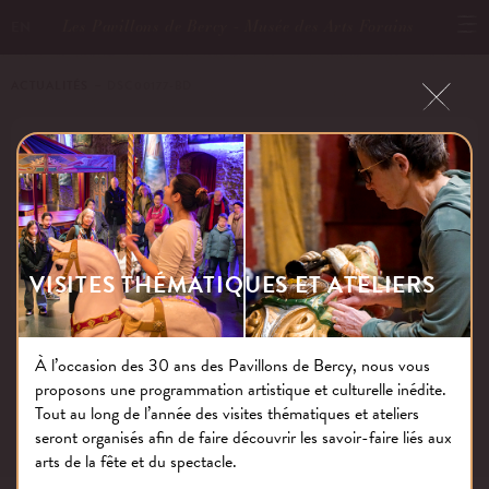
Les Pavillons de Bercy - Musée des Arts Forains
EN
ACTUALITÉS
－ DSC00177-BD
DSC00177-BD
Publié le : 25.01.23
VISITES THÉMATIQUES ET ATELIERS
À l’occasion des 30 ans des Pavillons de Bercy, nous vous
proposons une programmation artistique et culturelle inédite.
NOS THÉMATIQUES
Tout au long de l’année des visites thématiques et ateliers
seront organisés afin de faire découvrir les savoir-faire liés aux
arts de la fête et du spectacle.