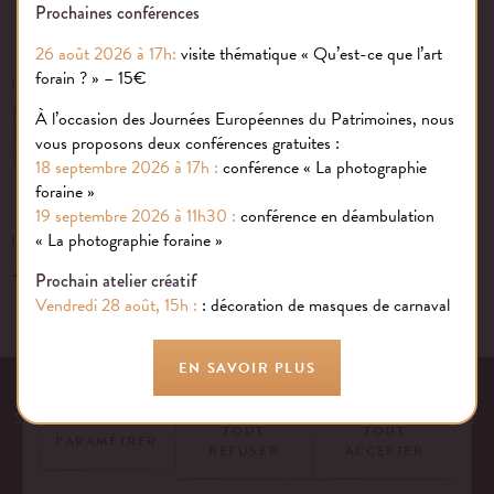
Prochaines conférences
26 août 2026 à 17h:
visite thématique « Qu’est-ce que l’art
forain ? » – 15€
INSCRIVEZ-VOUS À NOTRE NEWSLETTER
À l’occasion des Journées Européennes du Patrimoines, nous
OK
vous proposons deux conférences gratuites :
18 septembre 2026 à 17h :
conférence « La photographie
foraine »
19 septembre 2026 à 11h30 :
conférence en déambulation
Gestion des cookies
« La photographie foraine »
UN ÉVÉNEMENT, UNE QUESTION ?
+33 (0)1 43 40 16 22
Nous utilisons des cookies sur notre site internet pour rendre votre
Prochain atelier créatif
expérience aussi douce qu’une confiserie foraine !
Vendredi 28 août, 15h :
: décoration de masques de carnaval
En savoir plus
EN SAVOIR PLUS
EQUIPE
NOS ENGAGEMENTS
FAQ
MENTIONS LÉGALES
53 AVENUE DES TERROIRS DE FRANCE, 75012 PARIS | FRANCE
TOUT
TOUT
PARAMÉTRER
REFUSER
ACCEPTER
CONTACTEZ-NOUS