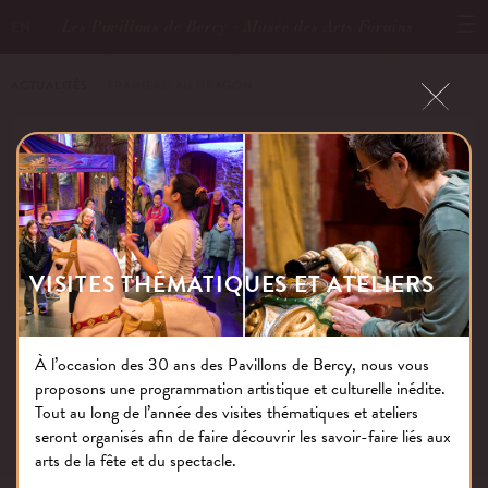
Les Pavillons de Bercy - Musée des Arts Forains
EN
ACTUALITÉS
－ TRAINEAU AU DRAGON
TRAINEAU AU DRAGON
Publié le : 25.04.18
VISITES THÉMATIQUES ET ATELIERS
À l’occasion des 30 ans des Pavillons de Bercy, nous vous
proposons une programmation artistique et culturelle inédite.
NOS THÉMATIQUES
Tout au long de l’année des visites thématiques et ateliers
seront organisés afin de faire découvrir les savoir-faire liés aux
arts de la fête et du spectacle.