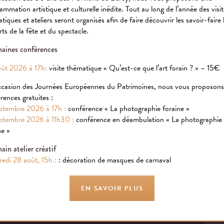
ammation artistique et culturelle inédite. Tout au long de l’année des visi
tiques et ateliers seront organisés afin de faire découvrir les savoir-faire l
HÉMATIQUES
rts de la fête et du spectacle.
aines conférences
ût 2026 à 17h:
visite thématique « Qu’est-ce que l’art forain ? » – 15€
ccasion des Journées Européennes du Patrimoines, nous vous proposon
rences gratuites :
ptembre 2026 à 17h :
conférence « La photographie foraine »
ptembre 2026 à 11h30 :
conférence en déambulation « La photographie
UN ÉVÉNEMENT, UNE QUESTION ?
ne »
ain atelier créatif
+33 (0)1 43 40 16 22
Ges
edi 28 août, 15h :
: décoration de masques de carnaval
Nous
EN SAVOIR PLUS
auss
En 
53 AVENUE DES TERROIRS DE FRANCE, 75012 PARIS | FRANCE