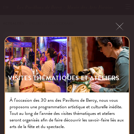
Les Pavillons de Bercy - Musée des Arts Forains
EN
ACTUALITÉS
－ DELIBES_LEO_LUCKHARD
DELIBES_LEO_LUCKHARD
Publié le : 13.02.20
VISITES THÉMATIQUES ET ATELIERS
À l’occasion des 30 ans des Pavillons de Bercy, nous vous
proposons une programmation artistique et culturelle inédite.
NOS THÉMATIQUES
Tout au long de l’année des visites thématiques et ateliers
seront organisés afin de faire découvrir les savoir-faire liés aux
arts de la fête et du spectacle.