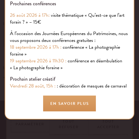
Prochaines conférences
26 août 2026 à 17h:
visite thématique « Qu’est-ce que l’art
forain ? » – 15€
INSCRIVEZ-VOUS À NOTRE NEWSLETTER
À l’occasion des Journées Européennes du Patrimoines, nous
OK
vous proposons deux conférences gratuites :
18 septembre 2026 à 17h :
conférence « La photographie
foraine »
19 septembre 2026 à 11h30 :
conférence en déambulation
Gestion des cookies
« La photographie foraine »
UN ÉVÉNEMENT, UNE QUESTION ?
+33 (0)1 43 40 16 22
Nous utilisons des cookies sur notre site internet pour rendre votre
Prochain atelier créatif
expérience aussi douce qu’une confiserie foraine !
Vendredi 28 août, 15h :
: décoration de masques de carnaval
En savoir plus
EN SAVOIR PLUS
EQUIPE
NOS ENGAGEMENTS
FAQ
MENTIONS LÉGALES
53 AVENUE DES TERROIRS DE FRANCE, 75012 PARIS | FRANCE
TOUT
TOUT
PARAMÉTRER
REFUSER
ACCEPTER
CONTACTEZ-NOUS