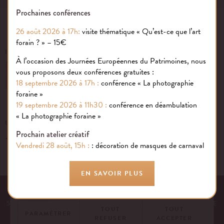
Prochaines conférences
26 août 2026 à 17h:
visite thématique « Qu’est-ce que l’art
forain ? » – 15€
INSCRIVEZ-VOUS À NOTRE NEWSLETTER
À l’occasion des Journées Européennes du Patrimoines, nous
vous proposons deux conférences gratuites :
OK
18 septembre 2026 à 17h :
conférence « La photographie
foraine »
19 septembre 2026 à 11h30 :
conférence en déambulation
Gestion des cookies
« La photographie foraine »
UN ÉVÉNEMENT, UNE QUESTION ?
Prochain atelier créatif
+33 (0)1 43 40 16 22
Nous utilisons des cookies sur notre site internet pour rendre votre
Vendredi 28 août, 15h :
: décoration de masques de carnaval
expérience aussi douce qu’une confiserie foraine !
En savoir plus
EN SAVOIR PLUS
EQUIPE
NOS ENGAGEMENTS
FAQ
MENTIONS LÉGALES
53 AVENUE DES TERROIRS DE FRANCE, 75012 PARIS | FRANCE
TOUT
TOUT
PARAMÉTRER
REFUSER
ACCEPTER
CONTACTEZ-NOUS