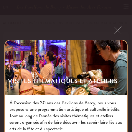
Les Pavillons de Bercy - Musée des Arts Forains
EN
ACTUALITÉS
－ PRÉSENTATION ENSEMBLE PALAIS ROYAL MAGIC MIRROR
PRÉSENTATION ENSEMBLE PALAIS
ROYAL MAGIC MIRROR
VISITES THÉMATIQUES ET ATELIERS
Publié le : 24.10.18
À l’occasion des 30 ans des Pavillons de Bercy, nous vous
proposons une programmation artistique et culturelle inédite.
NOS THÉMATIQUES
Tout au long de l’année des visites thématiques et ateliers
seront organisés afin de faire découvrir les savoir-faire liés aux
arts de la fête et du spectacle.