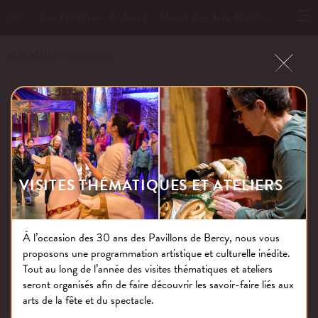
Les Pavillons de Bercy - Musée des Arts Forains
EN
ACTUALITÉS
－ DSC06861
DSC06861
Publié le : 22.01.20
VISITES THÉMATIQUES ET ATELIERS
À l’occasion des 30 ans des Pavillons de Bercy, nous vous
proposons une programmation artistique et culturelle inédite.
NOS THÉMATIQUES
Tout au long de l’année des visites thématiques et ateliers
seront organisés afin de faire découvrir les savoir-faire liés aux
arts de la fête et du spectacle.