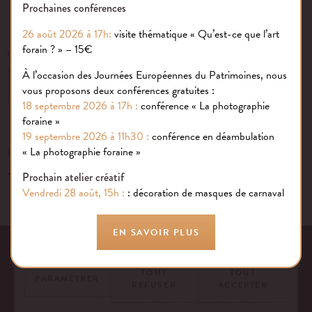
Prochaines conférences
26 août 2026 à 17h:
visite thématique « Qu’est-ce que l’art
forain ? » – 15€
INSCRIVEZ-VOUS À NOTRE NEWSLETTER
À l’occasion des Journées Européennes du Patrimoines, nous
OK
vous proposons deux conférences gratuites :
18 septembre 2026 à 17h :
conférence « La photographie
foraine »
19 septembre 2026 à 11h30 :
conférence en déambulation
Gestion des cookies
« La photographie foraine »
UN ÉVÉNEMENT, UNE QUESTION ?
+33 (0)1 43 40 16 22
Nous utilisons des cookies sur notre site internet pour rendre votre
Prochain atelier créatif
expérience aussi douce qu’une confiserie foraine !
Vendredi 28 août, 15h :
: décoration de masques de carnaval
En savoir plus
EN SAVOIR PLUS
EQUIPE
NOS ENGAGEMENTS
FAQ
MENTIONS LÉGALES
53 AVENUE DES TERROIRS DE FRANCE, 75012 PARIS | FRANCE
TOUT
TOUT
PARAMÉTRER
REFUSER
ACCEPTER
CONTACTEZ-NOUS