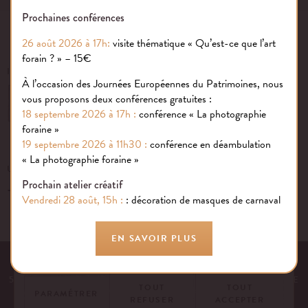
Prochaines conférences
26 août 2026 à 17h:
visite thématique « Qu’est-ce que l’art
forain ? » – 15€
INSCRIVEZ-VOUS À NOTRE NEWSLETTER
À l’occasion des Journées Européennes du Patrimoines, nous
vous proposons deux conférences gratuites :
OK
18 septembre 2026 à 17h :
conférence « La photographie
foraine »
19 septembre 2026 à 11h30 :
conférence en déambulation
Gestion des cookies
« La photographie foraine »
UN ÉVÉNEMENT, UNE QUESTION ?
Prochain atelier créatif
+33 (0)1 43 40 16 22
Nous utilisons des cookies sur notre site internet pour rendre votre
Vendredi 28 août, 15h :
: décoration de masques de carnaval
expérience aussi douce qu’une confiserie foraine !
En savoir plus
EN SAVOIR PLUS
EQUIPE
NOS ENGAGEMENTS
FAQ
MENTIONS LÉGALES
53 AVENUE DES TERROIRS DE FRANCE, 75012 PARIS | FRANCE
TOUT
TOUT
PARAMÉTRER
REFUSER
ACCEPTER
CONTACTEZ-NOUS