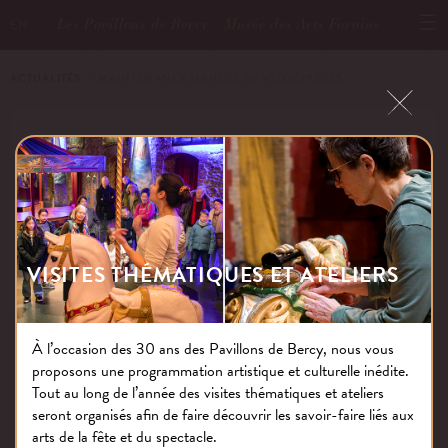
Les Pavillons de Bercy - Musée des Arts Forains
EN
ACTUALITÉS
－ MAINTENANCE MANÈGE DE VÉLOCIPÈDES
MAINTENANCE MANÈGE DE
VÉLOCIPÈDES
VISITES THÉMATIQUES ET ATELIERS
Publié le : 18.08.17
À l’occasion des 30 ans des Pavillons de Bercy, nous vous
proposons une programmation artistique et culturelle inédite.
NOS THÉMATIQUES
Tout au long de l’année des visites thématiques et ateliers
seront organisés afin de faire découvrir les savoir-faire liés aux
arts de la fête et du spectacle.