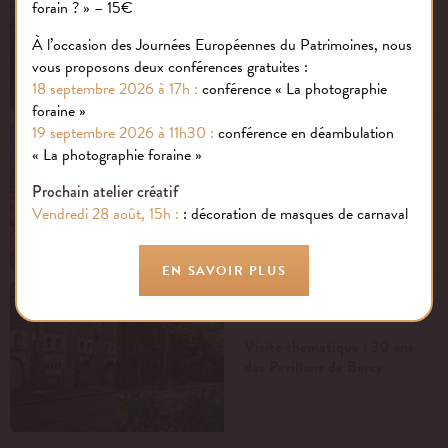
forain ? » – 15€
Visite thématique :
À l’occasion des Journées Européennes du Patrimoines, nous
Qu’est-ce que l’art forain ?
vous proposons deux conférences gratuites :
18 septembre 2026 à 17h :
conférence « La photographie
foraine »
19 septembre 2026 à 11h30 :
conférence en déambulation
« La photographie foraine »
Prochain atelier créatif
Rénovation des toitures
Vendredi 28 août, 15h :
: décoration de masques de carnaval
EN SAVOIR PLUS
Visite thématique : 30 ans
des Pavillons de Bercy