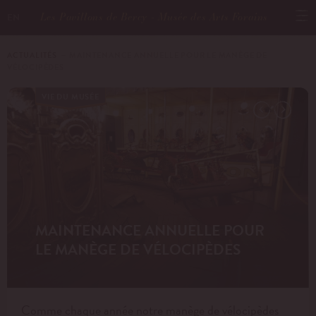
Les Pavillons de Bercy - Musée des Arts Forains
EN
ACTUALITÉS
－ MAINTENANCE ANNUELLE POUR LE MANÈGE DE
VÉLOCIPÈDES
VIE DU MUSÉE
MAINTENANCE ANNUELLE POUR
LE MANÈGE DE VÉLOCIPÈDES
Comme chaque année notre manège de vélocipèdes