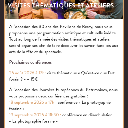
foraine, jeux d’adresse et de hasard, spectacles. Dans
VISITES THÉMATIQUES ET ATELIERS
chaque pays, certaines fêtes, importantes et
récurrentes (comme la Foire du Trône en France)
peuvent être vues comme une combinaison de fête
À l’occasion des 30 ans des Pavillons de Bercy, nous vous
nomade et sédentaire.
proposons une programmation artistique et culturelle inédite.
Tout au long de l’année des visites thématiques et ateliers
Les forains voyagent de foire à foire, en accord avec des
seront organisés afin de faire découvrir les savoir-faire liés aux
procédures administratives définies localement. Le
arts de la fête et du spectacle.
début de la saison, l’ouverture de nouveaux stands ou
Prochaines conférences
manèges, le début des rassemblements donnent lieu à
des traditions festives spécifiques, telles que le défilé des
26 août 2026 à 17h:
visite thématique « Qu’est-ce que l’art
bannières des associations foraines. Durant les
forain ? » – 15€
tournées, de véritables petits villages se construisent
À l’occasion des Journées Européennes du Patrimoines, nous
provisoirement à l’intérieur des villes. Chaque forain
vous proposons deux conférences gratuites :
voyage en famille, avec plusieurs caravanes, certaines
18 septembre 2026 à 17h :
conférence « La photographie
transportant du matériel, d’autres dédiées à l’habitat.
foraine »
Pour la plupart des forains, ces villages temporaires
19 septembre 2026 à 11h30 :
conférence en déambulation
sont les lieux où ils passent la majeure partie de l’année,
« La photographie foraine »
dans les caravanes, derrières les manèges et les stands.