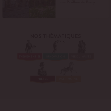
des Pavillons de Bercy
NOS THÉMATIQUES
ÉVÉNEMENTIEL
INNOVATION
VIE DU MUSÉE
PRESSE
PATRIMOINE