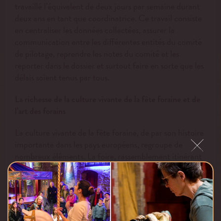
travaillé l’équivalent de deux jours par semaine durant
deux ans en tant que coordinatrice. Ce travail consiste
en centraliser les données collectées, assurer la
communication entre les différentes entités du comité
de pilotage, reprendre les notes du comité et les
reporter dans le dossier et surtout faire en sorte que les
délais soient tenus par tous.
La richesse de la culture vivante de la fête foraine et de
l’art des forains
La culture vivante de la fête foraine, de par son histoire
importante dans les pays européens, regroupe de
nombreux éléments. La foire, rassemblement itinérant
en plein air, en est l’élément central.
Traditionnellement, chaque année à la même date, des
forains indépendants se réunissent dans les centres-
villes ou en périphérie, et installent leurs « métiers » :
manèges, stands proposant une cuisine spécifiquement