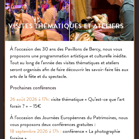
Découvrez vos aussi nos espaces
VISITES THÉMATIQUES ET ATELIERS
PUBLIÉ LE : 21.08.18
À l’occasion des 30 ans des Pavillons de Bercy, nous vous
proposons une programmation artistique et culturelle inédite.
Tout au long de l’année des visites thématiques et ateliers
seront organisés afin de faire découvrir les savoir-faire liés aux
arts de la fête et du spectacle.
Soirée B2B : les 30 ans des
Pavillons de Bercy
Prochaines conférences
26 août 2026 à 17h:
visite thématique « Qu’est-ce que l’art
forain ? » – 15€
À l’occasion des Journées Européennes du Patrimoines, nous
vous proposons deux conférences gratuites :
Visite thématique :
18 septembre 2026 à 17h :
conférence « La photographie
Qu’est-ce que l’art forain ?
foraine »