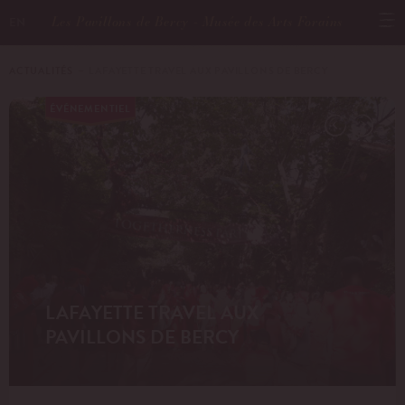
Les Pavillons de Bercy - Musée des Arts Forains
EN
ACTUALITÉS
－ LAFAYETTE TRAVEL AUX PAVILLONS DE BERCY
ÉVÉNEMENTIEL
LAFAYETTE TRAVEL AUX
PAVILLONS DE BERCY