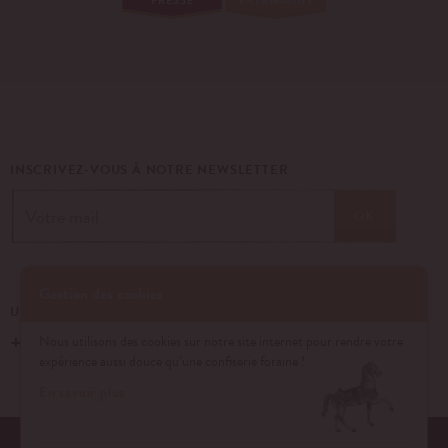
PRESSE
PATRIMOINE
INSCRIVEZ-VOUS À NOTRE NEWSLETTER
OK
Gestion des cookies
UN ÉVÉNEMENT, UNE QUESTION ?
+33 (0)1 43 40 16 22
Nous utilisons des cookies sur notre site internet pour rendre votre
expérience aussi douce qu’une confiserie foraine !
En savoir plus
EQUIPE
NOS ENGAGEMENTS
FAQ
MENTIONS LÉGALES