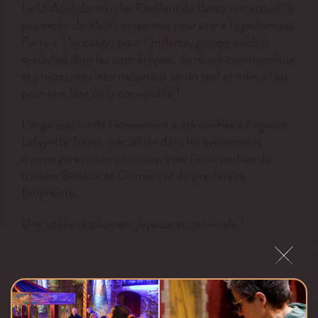
Le 13 Août dernier, les Pavillons de Bercy ont accueillis
pas moins de 3500 personnes pour une « Togetherness
Party ». L’occasion pour Oriflame, groupe suédois
spécialisé dans les cosmétiques, de réunir commerciaux
et prestataires internationaux en un seul et même lieu
pour une fête de la convivialité !
L’organisation de l’événement a été confiée à l’agence
Lafayette Travel, spécialisée dans les événements
d’envergures internationaux, avec l’intervention du
traiteur Beltoise et Clamens et du prestataire
Empreinte.
Une soirée résolument joyeuse et conviviale !
https://www.facebook.com/oriflameth/videos/4223465782