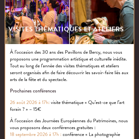
Elles sont menées par nos guides-comédien·ne·s, qui
vous feront découvrir l’Histoire, les objets, les
spectacles… et même actionner les manèges
centenaires du musée ! Oui, ici, les manèges tournent
VISITES THÉMATIQUES ET ATELIERS
encore. Ils ne sont pas figés derrière une vitrine, car ils
ont été créés pour être utilisés… et faire rêver.
À l’occasion des 30 ans des Pavillons de Bercy, nous vous
Durée : 1h30
proposons une programmation artistique et culturelle inédite.
Recommandé à partir de 5 ans
Tout au long de l’année des visites thématiques et ateliers
Réservation obligatoire
sur notre billetterie
seront organisés afin de faire découvrir les savoir-faire liés aux
arts de la fête et du spectacle.
Prochaines conférences
26 août 2026 à 17h:
visite thématique « Qu’est-ce que l’art
forain ? » – 15€
À l’occasion des Journées Européennes du Patrimoines, nous
vous proposons deux conférences gratuites :
18 septembre 2026 à 17h :
conférence « La photographie