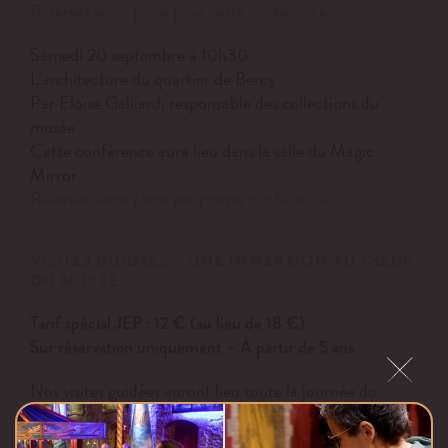
Réservez votre place pour cette conférence
Samedi 20 septembre à 10h30
L’architecture du quartier de Bercy
Par Eloïse Galliard, responsable des collections du
musée
Cette conférence aura lieu dans la salle du Magic
Mirror
Réservez votre place pour cette conférence
VISITES GUIDÉES – UNE IMMERSION AU CŒUR
DU MUSÉE
Tarif spécial JEP : 12 € (au lieu de 18 €)
Sur réservation uniquement – À partir de 5 ans
Nos visites guidées auront lieu toute la journée du
samedi 20 et dimanche 21 septembre, à un tarif réduit
exceptionnel.