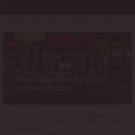
Les Pavillons de Bercy - Musée des Arts Forains
EN
ACTUALITÉS
－ JOURNÉES EUROPÉENNES DU PATRIMOINE 2025
PATRIMOINE
JOURNÉES EUROPÉENNES DU
PATRIMOINE 2025
Comme chaque année, les Pavillons de Bercy – Musée
des Arts Forains participent aux Journées Européennes
du Patrimoine.