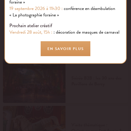
foraine »
19 septembre 2026 à 11h30 :
conférence en déambulation
« La photographie foraine »
Prochain atelier créatif
Vendredi 28 août, 15h :
: décoration de masques de carnaval
PUBLIÉ LE : 11.08.25
EN SAVOIR PLUS
Soirée B2B : les 30 ans des
Pavillons de Bercy
Visite thématique :
Qu’est-ce que l’art forain ?