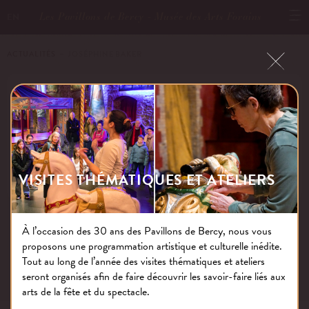
Les Pavillons de Bercy - Musée des Arts Forains
EN
ACTUALITÉS
－ JOSÉPHINE BAKER
JOSÉPHINE BAKER
Publié le : 01.12.21
VISITES THÉMATIQUES ET ATELIERS
À l’occasion des 30 ans des Pavillons de Bercy, nous vous
proposons une programmation artistique et culturelle inédite.
NOS THÉMATIQUES
Tout au long de l’année des visites thématiques et ateliers
seront organisés afin de faire découvrir les savoir-faire liés aux
arts de la fête et du spectacle.