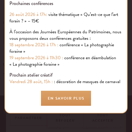
Prochaines conférences
26 août 2026 à 17h:
visite thématique « Qu’est-ce que l’art
forain ? » – 15€
INSCRIVEZ-VOUS À NOTRE NEWSLETTER
À l’occasion des Journées Européennes du Patrimoines, nous
OK
vous proposons deux conférences gratuites :
18 septembre 2026 à 17h :
conférence « La photographie
foraine »
19 septembre 2026 à 11h30 :
conférence en déambulation
Gestion des cookies
« La photographie foraine »
UN ÉVÉNEMENT, UNE QUESTION ?
+33 (0)1 43 40 16 22
Nous utilisons des cookies sur notre site internet pour rendre votre
Prochain atelier créatif
expérience aussi douce qu’une confiserie foraine !
Vendredi 28 août, 15h :
: décoration de masques de carnaval
En savoir plus
EN SAVOIR PLUS
EQUIPE
NOS ENGAGEMENTS
FAQ
MENTIONS LÉGALES
53 AVENUE DES TERROIRS DE FRANCE, 75012 PARIS | FRANCE
TOUT
TOUT
PARAMÉTRER
REFUSER
ACCEPTER
CONTACTEZ-NOUS