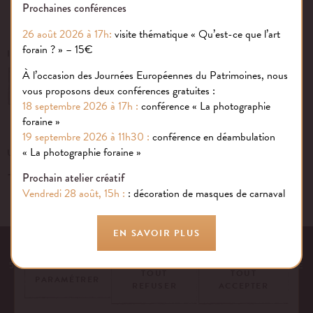
Prochaines conférences
26 août 2026 à 17h:
visite thématique « Qu’est-ce que l’art
forain ? » – 15€
INSCRIVEZ-VOUS À NOTRE NEWSLETTER
À l’occasion des Journées Européennes du Patrimoines, nous
OK
vous proposons deux conférences gratuites :
18 septembre 2026 à 17h :
conférence « La photographie
foraine »
19 septembre 2026 à 11h30 :
conférence en déambulation
Gestion des cookies
« La photographie foraine »
UN ÉVÉNEMENT, UNE QUESTION ?
+33 (0)1 43 40 16 22
Nous utilisons des cookies sur notre site internet pour rendre votre
Prochain atelier créatif
expérience aussi douce qu’une confiserie foraine !
Vendredi 28 août, 15h :
: décoration de masques de carnaval
En savoir plus
EN SAVOIR PLUS
EQUIPE
NOS ENGAGEMENTS
FAQ
MENTIONS LÉGALES
53 AVENUE DES TERROIRS DE FRANCE, 75012 PARIS | FRANCE
TOUT
TOUT
PARAMÉTRER
REFUSER
ACCEPTER
CONTACTEZ-NOUS