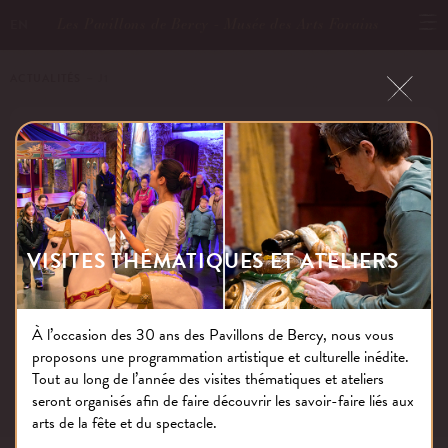
Les Pavillons de Bercy - Musée des Arts Forains
EN
ACTUALITÉS
－ J1
J1
Publié le : 18.11.20
VISITES THÉMATIQUES ET ATELIERS
À l’occasion des 30 ans des Pavillons de Bercy, nous vous
proposons une programmation artistique et culturelle inédite.
NOS THÉMATIQUES
Tout au long de l’année des visites thématiques et ateliers
seront organisés afin de faire découvrir les savoir-faire liés aux
arts de la fête et du spectacle.