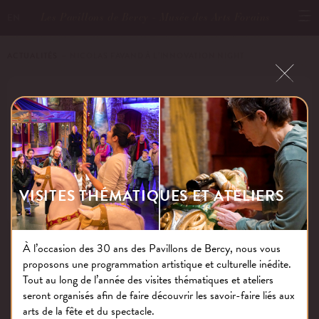
Les Pavillons de Bercy - Musée des Arts Forains
EN
ACTUALITÉS
－ NICOLAS FAVAND À L’INNOVATION NIGHT
NICOLAS FAVAND À L’INNOVATION
NIGHT
VISITES THÉMATIQUES ET ATELIERS
Publié le : 26.03.19
À l’occasion des 30 ans des Pavillons de Bercy, nous vous
proposons une programmation artistique et culturelle inédite.
NOS THÉMATIQUES
Tout au long de l’année des visites thématiques et ateliers
seront organisés afin de faire découvrir les savoir-faire liés aux
arts de la fête et du spectacle.