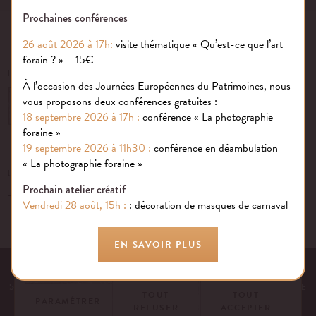
Prochaines conférences
26 août 2026 à 17h:
visite thématique « Qu’est-ce que l’art
forain ? » – 15€
INSCRIVEZ-VOUS À NOTRE NEWSLETTER
À l’occasion des Journées Européennes du Patrimoines, nous
vous proposons deux conférences gratuites :
OK
18 septembre 2026 à 17h :
conférence « La photographie
foraine »
19 septembre 2026 à 11h30 :
conférence en déambulation
Gestion des cookies
« La photographie foraine »
UN ÉVÉNEMENT, UNE QUESTION ?
Prochain atelier créatif
+33 (0)1 43 40 16 22
Nous utilisons des cookies sur notre site internet pour rendre votre
Vendredi 28 août, 15h :
: décoration de masques de carnaval
expérience aussi douce qu’une confiserie foraine !
En savoir plus
EN SAVOIR PLUS
EQUIPE
NOS ENGAGEMENTS
FAQ
MENTIONS LÉGALES
53 AVENUE DES TERROIRS DE FRANCE, 75012 PARIS | FRANCE
TOUT
TOUT
PARAMÉTRER
REFUSER
ACCEPTER
CONTACTEZ-NOUS