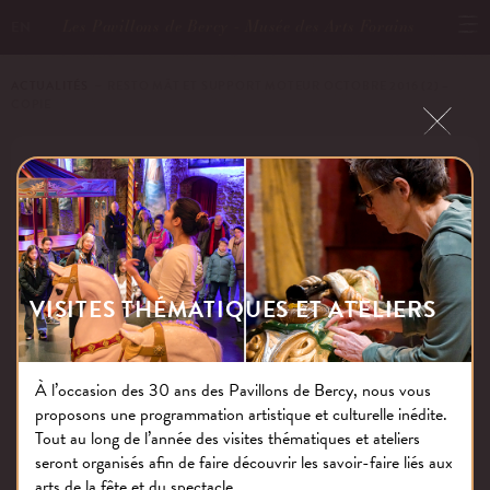
Les Pavillons de Bercy - Musée des Arts Forains
EN
ACTUALITÉS
－ RESTO MÂT ET SUPPORT MOTEUR OCTOBRE 2016 (2) –
COPIE
RESTO MÂT ET SUPPORT MOTEUR
OCTOBRE 2016 (2) – COPIE
VISITES THÉMATIQUES ET ATELIERS
Publié le : 04.06.19
À l’occasion des 30 ans des Pavillons de Bercy, nous vous
proposons une programmation artistique et culturelle inédite.
Tout au long de l’année des visites thématiques et ateliers
NOS THÉMATIQUES
seront organisés afin de faire découvrir les savoir-faire liés aux
arts de la fête et du spectacle.