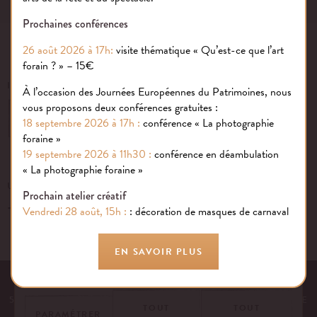
Prochaines conférences
26 août 2026 à 17h:
visite thématique « Qu’est-ce que l’art
forain ? » – 15€
INSCRIVEZ-VOUS À NOTRE NEWSLETTER
À l’occasion des Journées Européennes du Patrimoines, nous
vous proposons deux conférences gratuites :
OK
18 septembre 2026 à 17h :
conférence « La photographie
foraine »
19 septembre 2026 à 11h30 :
conférence en déambulation
« La photographie foraine »
Gestion des cookies
UN ÉVÉNEMENT, UNE QUESTION ?
Prochain atelier créatif
+33 (0)1 43 40 16 22
Nous utilisons des cookies sur notre site internet pour rendre votre
Vendredi 28 août, 15h :
: décoration de masques de carnaval
expérience aussi douce qu’une confiserie foraine !
En savoir plus
EN SAVOIR PLUS
EQUIPE
NOS ENGAGEMENTS
FAQ
MENTIONS LÉGALES
53 AVENUE DES TERROIRS DE FRANCE, 75012 PARIS | FRANCE
TOUT
TOUT
PARAMÉTRER