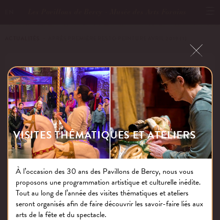
Les Pavillons de Bercy - Musée des Arts Forains
EN
ACTUALITÉS
－ APRÈS PREMIÈRE RESTO PEINTURE AVRIL 2019 (1)
APRÈS PREMIÈRE RESTO PEINTURE
AVRIL 2019 (1)
VISITES THÉMATIQUES ET ATELIERS
Publié le : 26.04.19
À l’occasion des 30 ans des Pavillons de Bercy, nous vous
proposons une programmation artistique et culturelle inédite.
NOS THÉMATIQUES
Tout au long de l’année des visites thématiques et ateliers
seront organisés afin de faire découvrir les savoir-faire liés aux
arts de la fête et du spectacle.