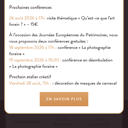
Prochaines conférences
26 août 2026 à 17h:
visite thématique « Qu’est-ce que l’art
forain ? » – 15€
INSCRIVEZ-VOUS À NOTRE NEWSLETTER
À l’occasion des Journées Européennes du Patrimoines, nous
vous proposons deux conférences gratuites :
OK
18 septembre 2026 à 17h :
conférence « La photographie
foraine »
19 septembre 2026 à 11h30 :
conférence en déambulation
Gestion des cookies
« La photographie foraine »
UN ÉVÉNEMENT, UNE QUESTION ?
Prochain atelier créatif
+33 (0)1 43 40 16 22
Nous utilisons des cookies sur notre site internet pour rendre votre
Vendredi 28 août, 15h :
: décoration de masques de carnaval
expérience aussi douce qu’une confiserie foraine !
En savoir plus
EN SAVOIR PLUS
EQUIPE
NOS ENGAGEMENTS
FAQ
MENTIONS LÉGALES
53 AVENUE DES TERROIRS DE FRANCE, 75012 PARIS | FRANCE
TOUT
TOUT
PARAMÉTRER
REFUSER
ACCEPTER
CONTACTEZ-NOUS