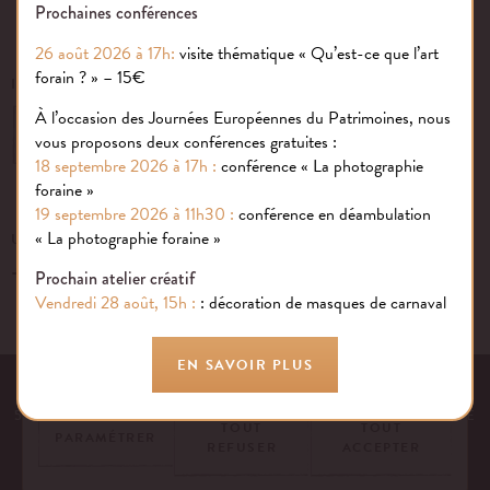
Prochaines conférences
26 août 2026 à 17h:
visite thématique « Qu’est-ce que l’art
forain ? » – 15€
INSCRIVEZ-VOUS À NOTRE NEWSLETTER
À l’occasion des Journées Européennes du Patrimoines, nous
OK
vous proposons deux conférences gratuites :
18 septembre 2026 à 17h :
conférence « La photographie
foraine »
19 septembre 2026 à 11h30 :
conférence en déambulation
Gestion des cookies
« La photographie foraine »
UN ÉVÉNEMENT, UNE QUESTION ?
+33 (0)1 43 40 16 22
Nous utilisons des cookies sur notre site internet pour rendre votre
Prochain atelier créatif
expérience aussi douce qu’une confiserie foraine !
Vendredi 28 août, 15h :
: décoration de masques de carnaval
En savoir plus
EN SAVOIR PLUS
EQUIPE
NOS ENGAGEMENTS
FAQ
MENTIONS LÉGALES
53 AVENUE DES TERROIRS DE FRANCE, 75012 PARIS | FRANCE
TOUT
TOUT
PARAMÉTRER
REFUSER
ACCEPTER
CONTACTEZ-NOUS