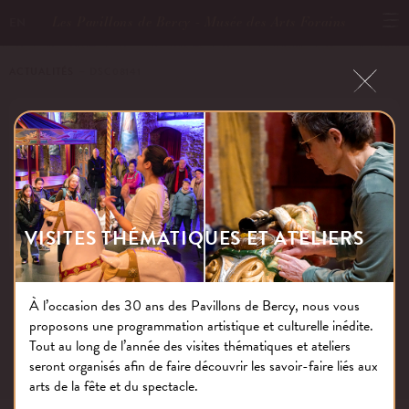
Les Pavillons de Bercy - Musée des Arts Forains
EN
ACTUALITÉS
－ DSC08141
DSC08141
Publié le : 04.06.26
VISITES THÉMATIQUES ET ATELIERS
À l’occasion des 30 ans des Pavillons de Bercy, nous vous
proposons une programmation artistique et culturelle inédite.
NOS THÉMATIQUES
Tout au long de l’année des visites thématiques et ateliers
seront organisés afin de faire découvrir les savoir-faire liés aux
arts de la fête et du spectacle.