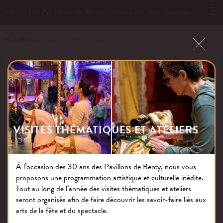
Les Pavillons de Bercy - Musée des Arts Forains
EN
ACTUALITÉS
－ DSC05441PETITE 2
DSC05441PETITE 2
Publié le : 02.12.19
VISITES THÉMATIQUES ET ATELIERS
À l’occasion des 30 ans des Pavillons de Bercy, nous vous
proposons une programmation artistique et culturelle inédite.
NOS THÉMATIQUES
Tout au long de l’année des visites thématiques et ateliers
seront organisés afin de faire découvrir les savoir-faire liés aux
arts de la fête et du spectacle.