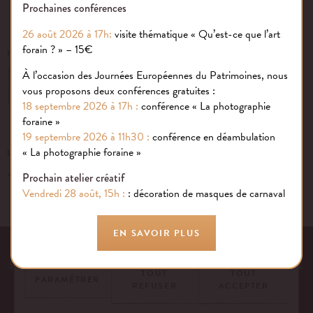
Prochaines conférences
26 août 2026 à 17h:
visite thématique « Qu’est-ce que l’art
forain ? » – 15€
INSCRIVEZ-VOUS À NOTRE NEWSLETTER
À l’occasion des Journées Européennes du Patrimoines, nous
OK
vous proposons deux conférences gratuites :
18 septembre 2026 à 17h :
conférence « La photographie
foraine »
19 septembre 2026 à 11h30 :
conférence en déambulation
Gestion des cookies
« La photographie foraine »
UN ÉVÉNEMENT, UNE QUESTION ?
+33 (0)1 43 40 16 22
Nous utilisons des cookies sur notre site internet pour rendre votre
Prochain atelier créatif
expérience aussi douce qu’une confiserie foraine !
Vendredi 28 août, 15h :
: décoration de masques de carnaval
En savoir plus
EN SAVOIR PLUS
EQUIPE
NOS ENGAGEMENTS
FAQ
MENTIONS LÉGALES
53 AVENUE DES TERROIRS DE FRANCE, 75012 PARIS | FRANCE
TOUT
TOUT
PARAMÉTRER
REFUSER
ACCEPTER
CONTACTEZ-NOUS