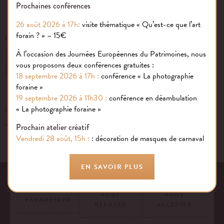
Prochaines conférences
26 août 2026 à 17h:
visite thématique « Qu’est-ce que l’art
forain ? » – 15€
INSCRIVEZ-VOUS À NOTRE NEWSLETTER
À l’occasion des Journées Européennes du Patrimoines, nous
OK
vous proposons deux conférences gratuites :
18 septembre 2026 à 17h :
conférence « La photographie
foraine »
19 septembre 2026 à 11h30 :
conférence en déambulation
Gestion des cookies
« La photographie foraine »
UN ÉVÉNEMENT, UNE QUESTION ?
+33 (0)1 43 40 16 22
Nous utilisons des cookies sur notre site internet pour rendre votre
Prochain atelier créatif
expérience aussi douce qu’une confiserie foraine !
Vendredi 28 août, 15h :
: décoration de masques de carnaval
En savoir plus
EN SAVOIR PLUS
EQUIPE
NOS ENGAGEMENTS
FAQ
MENTIONS LÉGALES
53 AVENUE DES TERROIRS DE FRANCE, 75012 PARIS | FRANCE
TOUT
TOUT
PARAMÉTRER
REFUSER
ACCEPTER
CONTACTEZ-NOUS