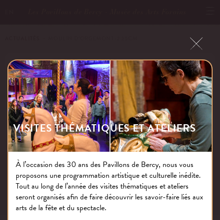
Les Pavillons de Bercy - Musée des Arts Forains
EN
ACTUALITÉS
－ MOULIN D’ORGEMONT-2 25CM
MOULIN D’ORGEMONT-2 25CM
Publié le : 02.12.19
VISITES THÉMATIQUES ET ATELIERS
À l’occasion des 30 ans des Pavillons de Bercy, nous vous
proposons une programmation artistique et culturelle inédite.
NOS THÉMATIQUES
Tout au long de l’année des visites thématiques et ateliers
seront organisés afin de faire découvrir les savoir-faire liés aux
arts de la fête et du spectacle.