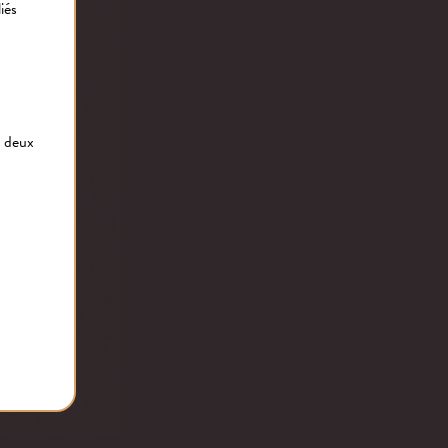
iés
s deux