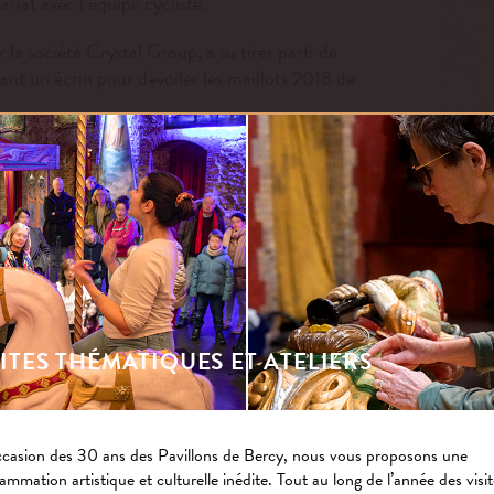
riat avec l’équipe cycliste.
la société Crystal Group, a su tirer parti de
ant un écrin pour dévoiler les maillots 2018 de
sion de retracer les grandes dates de ce partenariat.
SITES THÉMATIQUES ET ATELIERS
ccasion des 30 ans des Pavillons de Bercy, nous vous proposons une
ammation artistique et culturelle inédite. Tout au long de l’année des visi