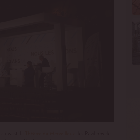
a investi le
des Pavillons de
Théâtre du Merveilleux