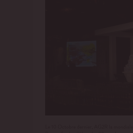
Le 10 Octobre dernier, AG2R la mondiale 