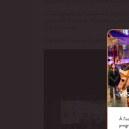
Bercy afin de célébrer les 20 ans de partena
La scénographie de l’évènement, signée par 
l’espace du Théâtre du Merveilleux, en fais
l’équipe cycliste.
Une soirée festive qui fut également l’occa
VI
À l’o
progr