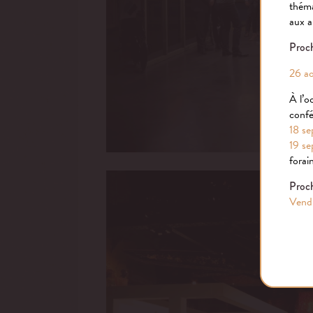
théma
aux a
Proch
26 ao
À l’o
confé
18 se
19 se
forai
Proch
Vendr