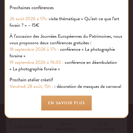
Prochaines conférences
26 août 2026 à 17h:
visite thématique « Qu’est-ce que l’art
forain ? » – 15€
INSCRIVEZ-VOUS À NOTRE NEWSLETTER
À l’occasion des Journées Européennes du Patrimoines, nous
vous proposons deux conférences gratuites :
OK
18 septembre 2026 à 17h :
conférence « La photographie
foraine »
19 septembre 2026 à 11h30 :
conférence en déambulation
Gestion des cookies
« La photographie foraine »
UN ÉVÉNEMENT, UNE QUESTION ?
Prochain atelier créatif
+33 (0)1 43 40 16 22
Nous utilisons des cookies sur notre site internet pour rendre votre
Vendredi 28 août, 15h :
: décoration de masques de carnaval
expérience aussi douce qu’une confiserie foraine !
En savoir plus
EN SAVOIR PLUS
EQUIPE
NOS ENGAGEMENTS
FAQ
MENTIONS LÉGALES
53 AVENUE DES TERROIRS DE FRANCE, 75012 PARIS | FRANCE
TOUT
TOUT
PARAMÉTRER
REFUSER
ACCEPTER
CONTACTEZ-NOUS