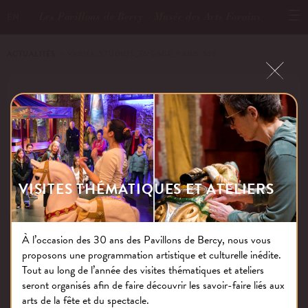
Les Pavillons de Bercy - Musée des Arts Forains
EN
ACTUALITÉS
－ VARNA_STUDIOS_ENGAGE_PARIS-526
VARNA_STUDIOS_ENGAGE_PARIS-
526
VISITES THÉMATIQUES ET ATELIERS
Publié le : 13.02.25
À l’occasion des 30 ans des Pavillons de Bercy, nous vous
proposons une programmation artistique et culturelle inédite.
NOS THÉMATIQUES
Tout au long de l’année des visites thématiques et ateliers
seront organisés afin de faire découvrir les savoir-faire liés aux
arts de la fête et du spectacle.