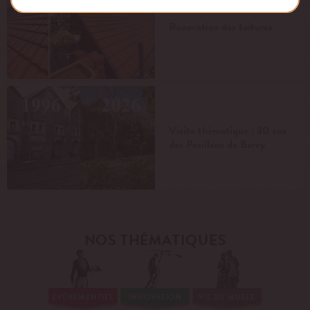
Rénovation des toitures
Visite thématique : 30 ans
des Pavillons de Bercy
NOS THÉMATIQUES
ÉVÉNEMENTIEL
INNOVATION
VIE DU MUSÉE