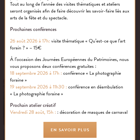
Tout au long de l’année des visites thématiques et ateliers
seront organisés afin de faire découvrir les savoir-faire liés aux
arts de la fête et du spectacle.
Prochaines conférences
Photos ©Leaders Club France
26 août 2026 à 17h:
visite thématique « Qu’est-ce que l’art
forain ? » – 15€
PUBLIÉ LE : 20.11.17
À l’occasion des Journées Européennes du Patrimoines, nous
vous proposons deux conférences gratuites :
18 septembre 2026 à 17h :
conférence « La photographie
foraine »
19 septembre 2026 à 11h30 :
conférence en déambulation
« La photographie foraine »
Visite thématique :
Qu’est-ce que l’art forain ?
Prochain atelier créatif
Vendredi 28 août, 15h :
: décoration de masques de carnaval
EN SAVOIR PLUS