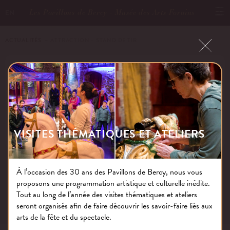
Les Pavillons de Bercy - Musée des Arts Forains
EN
ACTUALITÉS
－ ATTRACTION – STAND DE TIR
ATTRACTION – STAND DE TIR
Publié le : 20.04.17
VISITES THÉMATIQUES ET ATELIERS
À l’occasion des 30 ans des Pavillons de Bercy, nous vous
proposons une programmation artistique et culturelle inédite.
NOS THÉMATIQUES
Tout au long de l’année des visites thématiques et ateliers
seront organisés afin de faire découvrir les savoir-faire liés aux
arts de la fête et du spectacle.