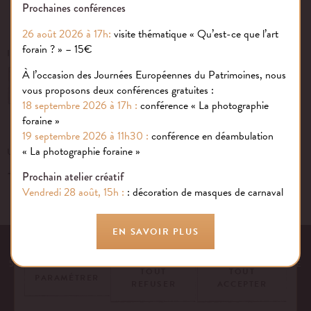
Prochaines conférences
26 août 2026 à 17h:
visite thématique « Qu’est-ce que l’art
forain ? » – 15€
INSCRIVEZ-VOUS À NOTRE NEWSLETTER
À l’occasion des Journées Européennes du Patrimoines, nous
OK
vous proposons deux conférences gratuites :
18 septembre 2026 à 17h :
conférence « La photographie
foraine »
19 septembre 2026 à 11h30 :
conférence en déambulation
Gestion des cookies
« La photographie foraine »
UN ÉVÉNEMENT, UNE QUESTION ?
+33 (0)1 43 40 16 22
Nous utilisons des cookies sur notre site internet pour rendre votre
Prochain atelier créatif
expérience aussi douce qu’une confiserie foraine !
Vendredi 28 août, 15h :
: décoration de masques de carnaval
En savoir plus
EN SAVOIR PLUS
EQUIPE
NOS ENGAGEMENTS
FAQ
MENTIONS LÉGALES
53 AVENUE DES TERROIRS DE FRANCE, 75012 PARIS | FRANCE
TOUT
TOUT
PARAMÉTRER
REFUSER
ACCEPTER
CONTACTEZ-NOUS