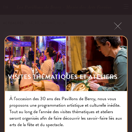
Les Pavillons de Bercy - Musée des Arts Forains
EN
ACTUALITÉS
－ SE_RE_NISSIME_V2_M
SE_RE_NISSIME_V2_M
Publié le : 19.04.17
VISITES THÉMATIQUES ET ATELIERS
À l’occasion des 30 ans des Pavillons de Bercy, nous vous
proposons une programmation artistique et culturelle inédite.
NOS THÉMATIQUES
Tout au long de l’année des visites thématiques et ateliers
seront organisés afin de faire découvrir les savoir-faire liés aux
arts de la fête et du spectacle.