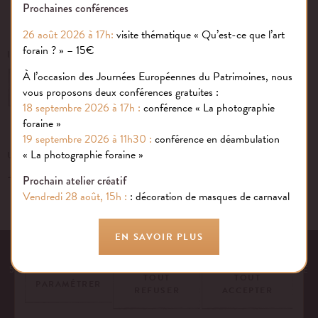
Prochaines conférences
26 août 2026 à 17h:
visite thématique « Qu’est-ce que l’art
forain ? » – 15€
INSCRIVEZ-VOUS À NOTRE NEWSLETTER
À l’occasion des Journées Européennes du Patrimoines, nous
OK
vous proposons deux conférences gratuites :
18 septembre 2026 à 17h :
conférence « La photographie
foraine »
19 septembre 2026 à 11h30 :
conférence en déambulation
Gestion des cookies
« La photographie foraine »
UN ÉVÉNEMENT, UNE QUESTION ?
+33 (0)1 43 40 16 22
Nous utilisons des cookies sur notre site internet pour rendre votre
Prochain atelier créatif
expérience aussi douce qu’une confiserie foraine !
Vendredi 28 août, 15h :
: décoration de masques de carnaval
En savoir plus
EN SAVOIR PLUS
EQUIPE
NOS ENGAGEMENTS
FAQ
MENTIONS LÉGALES
53 AVENUE DES TERROIRS DE FRANCE, 75012 PARIS | FRANCE
TOUT
TOUT
PARAMÉTRER
REFUSER
ACCEPTER
CONTACTEZ-NOUS