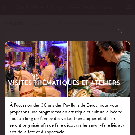
Les Pavillons de Bercy - Musée des Arts Forains
EN
ACTUALITÉS
－ 2024 0506 · MAGIC MIRROR · PAVILLONS DE BERCY · EN
2024 0506 · MAGIC MIRROR ·
PAVILLONS DE BERCY · EN
VISITES THÉMATIQUES ET ATELIERS
Publié le : 06.05.24
À l’occasion des 30 ans des Pavillons de Bercy, nous vous
proposons une programmation artistique et culturelle inédite.
NOS THÉMATIQUES
Tout au long de l’année des visites thématiques et ateliers
seront organisés afin de faire découvrir les savoir-faire liés aux
arts de la fête et du spectacle.