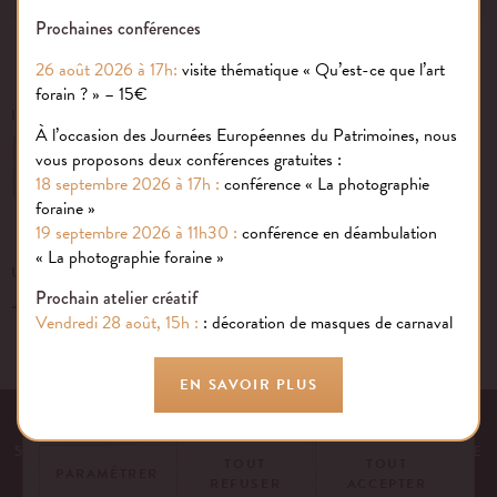
Prochaines conférences
26 août 2026 à 17h:
visite thématique « Qu’est-ce que l’art
forain ? » – 15€
INSCRIVEZ-VOUS À NOTRE NEWSLETTER
À l’occasion des Journées Européennes du Patrimoines, nous
vous proposons deux conférences gratuites :
OK
18 septembre 2026 à 17h :
conférence « La photographie
foraine »
19 septembre 2026 à 11h30 :
conférence en déambulation
Gestion des cookies
« La photographie foraine »
UN ÉVÉNEMENT, UNE QUESTION ?
Prochain atelier créatif
+33 (0)1 43 40 16 22
Nous utilisons des cookies sur notre site internet pour rendre votre
Vendredi 28 août, 15h :
: décoration de masques de carnaval
expérience aussi douce qu’une confiserie foraine !
En savoir plus
EN SAVOIR PLUS
EQUIPE
NOS ENGAGEMENTS
FAQ
MENTIONS LÉGALES
53 AVENUE DES TERROIRS DE FRANCE, 75012 PARIS | FRANCE
TOUT
TOUT
PARAMÉTRER
REFUSER
ACCEPTER
CONTACTEZ-NOUS